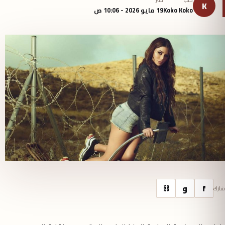
كتب
نُشر
K
Koko Koko
19 مايو 2026 - 10:06 ص
f
و
⛓
شارك