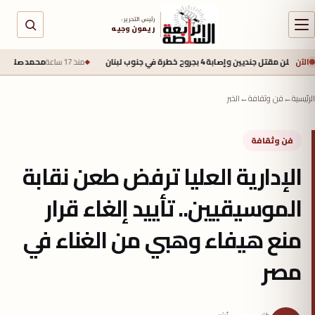
رئيس التحرير :
ريمون وجيه
الآن
ابة 4 بجروح خطرة في جنوب لبنان
منذ 17 ساعة
محمد صلاح يقترب من طرابزون 
الرئيسية
←
فن وثقافة
←
الخبر
فن وثقافة
الإدارية العليا ترفض طعن نقابة
الموسيقيين.. تأييد إلغاء قرار
منع هيفاء وهبي من الغناء في
مصر