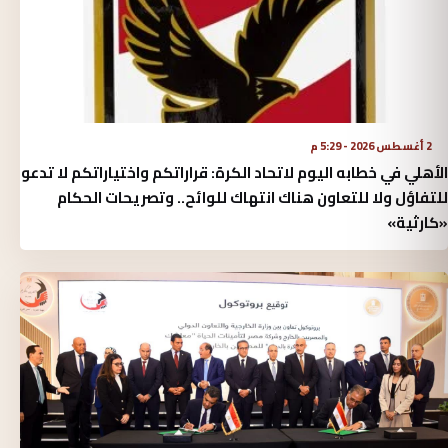
2 أغسطس 2026 - 5:29 م
الأهلي في خطابه اليوم لاتحاد الكرة:‏ قراراتكم واختياراتكم لا تدعو
للتفاؤل ولا للتعاون هناك انتهاك للوائح.. وتصريحات الحكام
«كارثية»‏