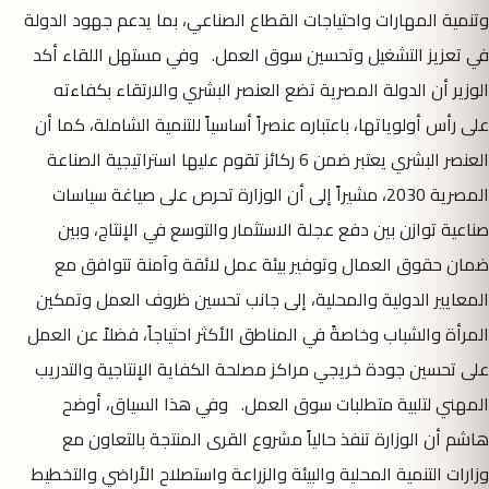
وتنمية المهارات واحتياجات القطاع الصناعي، بما يدعم جهود الدولة
في تعزيز التشغيل وتحسين سوق العمل. وفي مستهل اللقاء أكد
الوزير أن الدولة المصرية تضع العنصر البشري والارتقاء بكفاءته
على رأس أولوياتها، باعتباره عنصراً أساسياً للتنمية الشاملة، كما أن
العنصر البشري يعتبر ضمن 6 ركائز تقوم عليها استراتيجية الصناعة
المصرية 2030، مشيراً إلى أن الوزارة تحرص على صياغة سياسات
صناعية توازن بين دفع عجلة الاستثمار والتوسع في الإنتاج، وبين
ضمان حقوق العمال وتوفير بيئة عمل لائقة وآمنة تتوافق مع
المعايير الدولية والمحلية، إلى جانب تحسين ظروف العمل وتمكين
المرأة والشباب وخاصةً في المناطق الأكثر احتياجاً، فضلاً عن العمل
على تحسين جودة خريجي مراكز مصلحة الكفاية الإنتاجية والتدريب
المهني لتلبية متطلبات سوق العمل. وفي هذا السياق، أوضح
هاشم أن الوزارة تنفذ حالياً مشروع القرى المنتجة بالتعاون مع
وزارات التنمية المحلية والبيئة والزراعة واستصلاح الأراضي والتخطيط