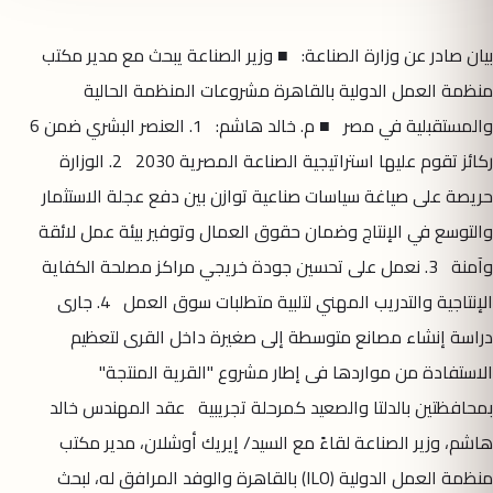
بيان صادر عن وزارة الصناعة: ■ وزير الصناعة يبحث مع مدير مكتب
منظمة العمل الدولية بالقاهرة مشروعات المنظمة الحالية
والمستقبلية في مصر ■ م. خالد هاشم: 1. العنصر البشري ضمن 6
ركائز تقوم عليها استراتيجية الصناعة المصرية 2030 2. الوزارة
حريصة على صياغة سياسات صناعية توازن بين دفع عجلة الاستثمار
والتوسع في الإنتاج وضمان حقوق العمال وتوفير بيئة عمل لائقة
وآمنة 3. نعمل على تحسين جودة خريجي مراكز مصلحة الكفاية
الإنتاجية والتدريب المهني لتلبية متطلبات سوق العمل 4. جارى
دراسة إنشاء مصانع متوسطة إلى صغيرة داخل القرى لتعظيم
الاستفادة من مواردها فى إطار مشروع "القرية المنتجة"
بمحافظتين بالدلتا والصعيد كمرحلة تجريبية عقد المهندس خالد
هاشم، وزير الصناعة لقاءً مع السيد/ إيريك أوشلان، مدير مكتب
منظمة العمل الدولية (ILO) بالقاهرة والوفد المرافق له، لبحث