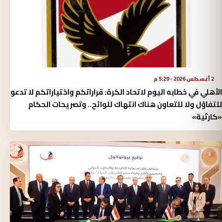
2 أغسطس 2026 - 5:29 م
الأهلي في خطابه اليوم لاتحاد الكرة:‏ قراراتكم واختياراتكم لا تدعو
للتفاؤل ولا للتعاون هناك انتهاك للوائح.. وتصريحات الحكام
«كارثية»‏