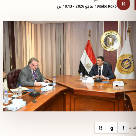
كتب
نُشر
K
Koko Koko
19 مايو 2026 - 10:13 ص
f
و
⛓
شارك