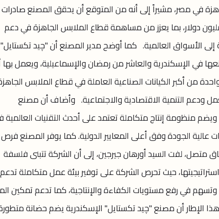
هزة في مصر، مشيراً إلى أنه من المتوقع أن يحقق المصنع صادرات
ية ما بين 250 مليون دولار إلى 500 مليون دولار، بما يعزز من مساهمة قطاع الملابس الجاهزة في دعم
ة إلى الأسواق العالمية. كما أوضح مدير المصنع أن "چيد تكستايل"
ها في الإسكندرية والعاشر من رمضان والإسماعيلية، ويعمل بها أ
واحدة من أكبر الكيانات الصناعية العاملة في قطاع الملابس الجاهزة
ل ودعم التنمية الاقتصادية والاجتماعية. وأضاف أن مصنع
لإسكندرية يمتد على مساحة 60 ألف م2، ويضم منظومة إنتاج متكاملة تعتمد على أحدث التقنيات العالمية 
جات عالية الجودة وفق أعلى المعايير الدولية. كما يوفر المصنع فرص
وفي سياق متصل، لفت السيد أورهان جيرجين، إلى أن الشركة تتبنى فلسفة
ي استراتيجيتها، حيث تحرص الشركة على توفير بيئة عمل متكاملة تدعم
 وتسهم في رفع مستويات الكفاءة والإنتاجية، كما تدعم تمكين المر
هذا الإطار أن مصنع "چيد تكستايل" الإسكندرية يضم حضانة متطورة