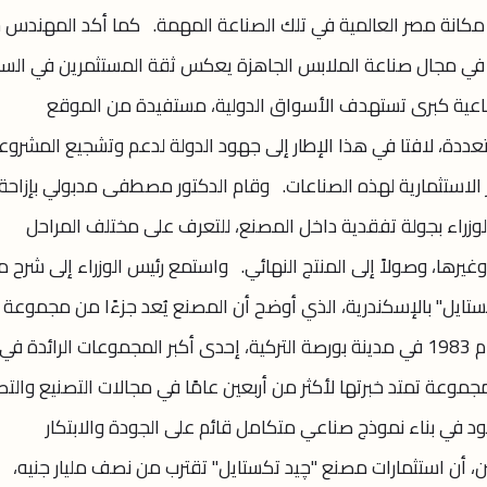
 مكانة مصر العالمية في تلك الصناعة المهمة. كما أكد المهندس خ
رات في مجال صناعة الملابس الجاهزة يعكس ثقة المستثمرين في ال
ناعية كبرى تستهدف الأسواق الدولية، مستفيدة من الموقع
متعددة، لافتا في هذا الإطار إلى جهود الدولة لدعم وتشجيع المشروع
 الاستثمارية لهذه الصناعات. وقام الدكتور مصطفى مدبولي بإزاحة
يس الوزراء بجولة تفقدية داخل المصنع، للتعرف على مختلف المراحل
. وغيرها، وصولاً إلى المنتج النهائي. واستمع رئيس الوزراء إلى شرح 
ستايل" بالإسكندرية، الذي أوضح أن المصنع يُعد جزءًا من مجموعة
"يشيم العالمية" للملابس، التي تأسست عام 1983 في مدينة بورصة التركية، إحدى أكبر المجموعات الرائدة في
جموعة تمتد خبرتها لأكثر من أربعين عامًا في مجالات التصنيع والتص
د في بناء نموذج صناعي متكامل قائم على الجودة والابتكار
، أن استثمارات مصنع "چيد تكستايل" تقترب من نصف مليار جنيه،