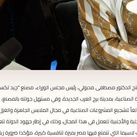
تتح الدكتور مصطفى مدبولي، رئيس مجلس الوزراء، مصنع "چيد تكست
، بالمنطقة الصناعية، بمدينة برج العرب الجديدة. وفي مستهل جولته بالمصنع، 
 بالغاً لتشجيع المشروعات الصناعية في مجال الملابس الجاهزة والغزل
لية والأجنبية للعمل في هذا المجال، وذلك في إطار جهود الدولة لت
اسيما التي تتمتع فيها مصر بميزة تنافسية كبيرة، مؤكدا ضرورة زيا