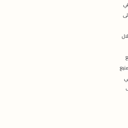
في
لى
لال
ع
صنيع
ي
ف