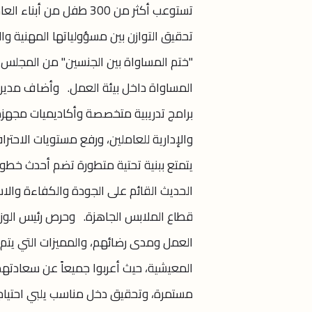
تستوعب أكثر من 300 طفل
تحقيق التوازن بين مسؤولياتها المهنية 
"ختم المساواة بين الجنسين" من المجلس ال
المساواة داخل بيئة العمل. وأضاف مدير ال
برامج تدريبية متخصصة وأكاديميات مجهزة ب
والإدارية للعاملين، ورفع مستويات الاحتر
يتمتع ببنية تحتية متطورة تضم أحدث خطوط ال
الحديث القائم على الجودة والكفاءة والا
قطاع الملابس الجاهزة. وحرص رئيس الوزر
العمل ومدى رضائهم، والمميزات التي يتم 
المعيشية، حيث أعربوا جميعاً عن سعادت
مستمرة، وتحقيق دخل مناسب يلبي احتيا