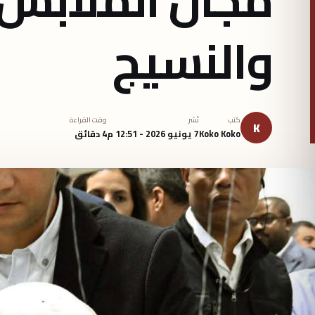
والنسيج
كتب
نُشر
وقت القراءة
K
Koko Koko
7 يونيو 2026 - 12:51 م
4 دقائق