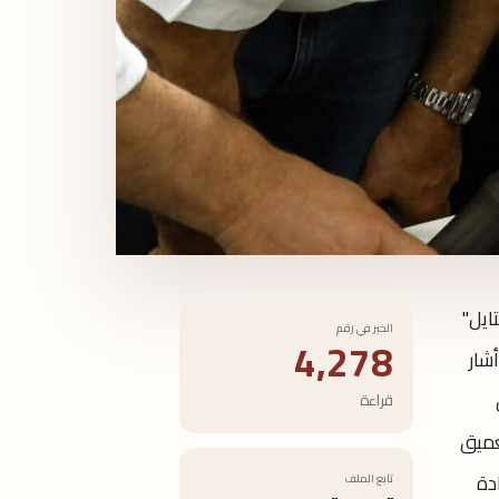
ايل"
الخبر في رقم
4,278
أشار
قراءة
عميق
دة
تابع الملف