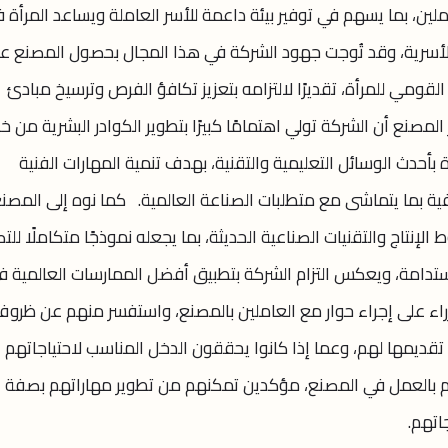
 من أبناء العاملين، بما يسهم في توفير بيئة داعمة للأسر العاملة ويساعد المرأة 
والأسرية، وقد تُوجت جهود الشركة في هذا المجال بحصول المصنع ع
قومي للمرأة، تقديرًا لالتزامه بتعزيز تكافؤ الفرص وترسيخ مبادئ
مصنع أن الشركة تولي اهتمامًا كبيرًا بتطوير الكوادر البشرية من خ
أحدث الوسائل التعليمية والتقنية، بهدف تنمية المهارات الفنية
افية بما يتماشى مع متطلبات الصناعة العالمية. كما نوه إلى المصن
إنتاج والتقنيات الصناعية الحديثة، بما يجعله نموذجًا متكاملًا للت
ستدامة، ويعكس التزام الشركة بتطبيق أفضل الممارسات العالمية ف
اء على إجراء حوار مع العاملين بالمصنع، واستفسر منهم عن ظرو
تقديمها لهم، وعما إذا كانوا يحققون الدخل المناسب لاحتياجاتهم
هم بالعمل في المصنع، مؤكدين تمكنهم من تطوير مهاراتهم بصفة
جاتهم.