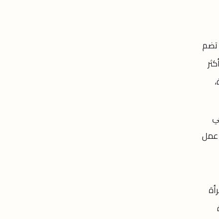
 تضم
كثر
،
في
 عمل
أة