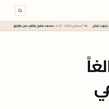
محمد صلاح يقترب من طرابزون سبور بعقد لمدة عامين وراتب سنوي 22 ملي
غاً
ي