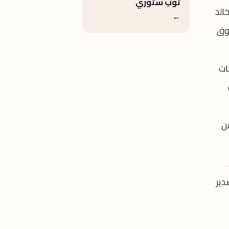
توب ستوري
الد
←
سوق
ات
من
دير