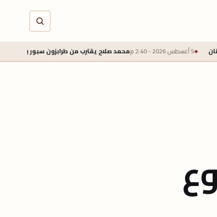
محمد صلاح يقترب من طرابزون سبور بعقد لمدة عامين وراتب سنوي 22 مل
وع