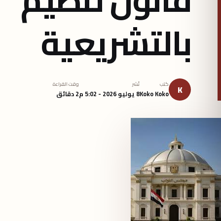
بالتشريعية
كتب
نُشر
وقت القراءة
K
Koko Koko
8 يوليو 2026 - 5:02 م
2 دقائق