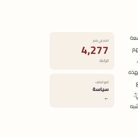
سعة
الخبر في رقم
4,277
هم
قراءة
بهذه
تابع الملف
سياسة
 ​
←
إلى ما يشبه