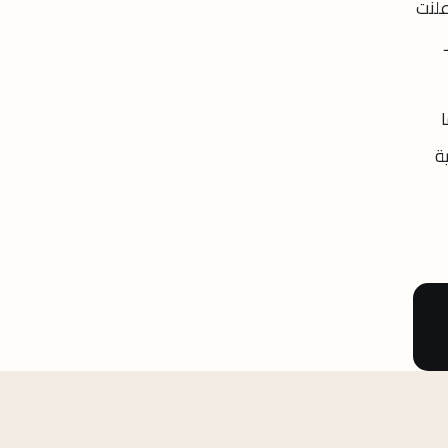
علنت
ة