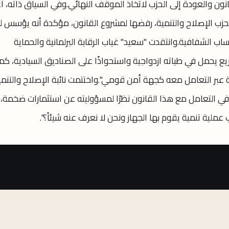
انون والعودة إلى الحزب لاتخاذ الموقف النهائي. ​وفي السياق ذاته، أ
ية لحزب الإصلاح والتنمية، رفضها لمشروع القانون، مؤكدة أنه يؤسس لـ
ب الشفافية. ​وانتقدت "سعيد" غياب الرقابة البرلمانية والحماية
ريع يحمل في طياته ازدواجية واستحواذًا على الصناديق السيادية، كما
 عبر التعامل معه كجهة أمن قومي". ​واختتمت نائبة الإصلاح والتنمي
 في التعامل مع هذا القانون نظرًا لمسؤوليته عن استثمارات ضخمة،
 عملية تنمية يقوم بها الجهاز ونحن لا نعرف عنه شيئاً؟".