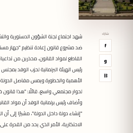
شارك
شهد اجتماع لجنة الشؤون الدستورية والتش
f
ضد مشروع قانون إعادة تنظيم "جهاز مست
القاطع لمواد القانون، محذرين من تداعياته 
و
رئيس الهيئة البرلمانية لحزب الوفد بمجلس 
⛓
الأهمية والخطورة ويمس مفاصل الدولة في ن
لحوار مجتمعي واسع، قائلًا: "هذا قانون خطير
"إنشاء دولة داخل الدولة"، مشيرًا إلى أ
الاحتكارية، الأمر الذي يحد من القدرة على