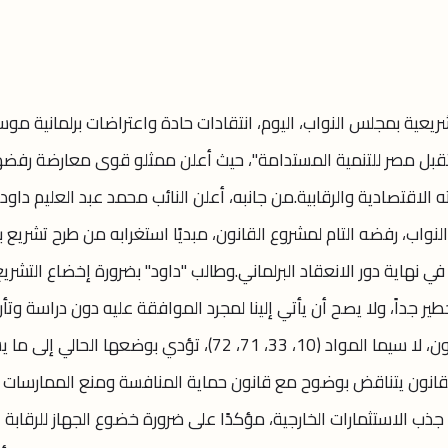
ريعية بمجلس النواب، اليوم، انتقادات حادة واعتراضات برلمانية مو
قبل مصر للتنمية المستدامة"، حيث أعلن ممثلو قوى معارضة رفض
الاقتصادية والرقابية. ​من جانبه، أعلن النائب محمد عبد العليم داود،
النواب، رفضه التام لمشروع القانون، مبديًا استغرابه من طرح تشريع 
هاية دور الانعقاد البرلماني. ​وطالب "داود" بضرورة إخضاع التشريع
 جداً، ولا يصح أن يأتي إلينا لمجرد الموافقة عليه دون دراسة وتأنٍ".
وأضاف رئيس برلمانية الوفد أن مواد القانون، لا سيما المواد (10، 33، 71، 72)، تؤدي بوضعها الحالي 
ن القانون يتناقض بوضوح مع قانون حماية المنافسة ومنع الممارسات
 جذب الاستثمارات الخارجية، مؤكدًا على ضرورة خضوع الجهاز للرقابة