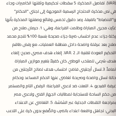
(VAR). تفاصيل المذكرة: 5 سقطات تحكيمية وثقتها الكاميرات وجاء
في نص مذكرة الاحتجاج الرسمية الموجهة إلى لجنتي "الحكام"
و"الانضباط" بالفيفا، رصد دقيق لخمس وقائع وصفتها المذكرة بأنها
غيّرت مجرى المباراة وظلمت الفراعنة، وهي: 1. حرمان صلاح من
ركلة جزاء: عدم احتساب ضربة جزاء صحيحة بنسبة 100% للنجم محمد
صلاح بعد عرقلة واضحة داخل منطقة العمليات، مع رفض طاقم
التحكيم العودة لتقنية الـ VAR. 2. إلغاء هدف مصري صحيح: إلغاء
هدف شرعي للمنتخب الوطني كان كفيلاً بتغيير موازين المباراة
تماماً. 3.تسلل أرجنتيني فاضح: احتساب هدف لصالح الأرجنتين من
حالة تسلل واضحة وصريحة تغاضى عنها الحكم المساعد وحكام
غرفة الفيديو. 4. التعنت ضد لاعبي الفراعنة: الرفض التام والمستمر
من حكم الساحة للاستجابة لمطالبات الجهاز الفني ولاعبي مصر
بمراجعة اللقطات الجدلية عبر الشاشة. 5. التغاضي عن الاعتداء
البدني: تجاهل واقعة اعتداء بالضرب والصَّفع بدون كرة على اللاعب