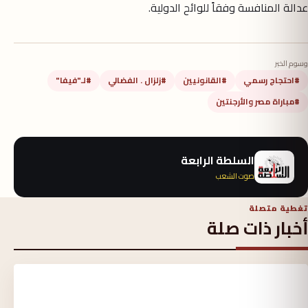
عدالة المنافسة وفقاً للوائح الدولية.
وسوم الخبر
#احتجاج رسمي
#القانونيين
#زلزال . الفضالي
#لـ"فيفا"
#مباراة مصر والأرجنتين
السلطة الرابعة
صوت الشعب
تغطية متصلة
أخبار ذات صلة