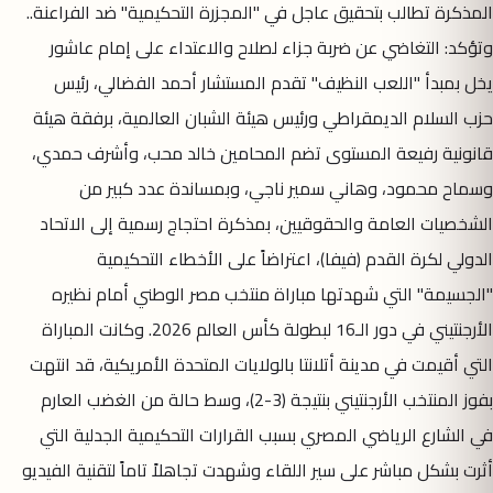
المذكرة تطالب بتحقيق عاجل في "المجزرة التحكيمية" ضد الفراعنة..
وتؤكد: التغاضي عن ضربة جزاء لصلاح والاعتداء على إمام عاشور
يخل بمبدأ "اللعب النظيف" تقدم المستشار أحمد الفضالي، رئيس
حزب السلام الديمقراطي ورئيس هيئة الشبان العالمية، برفقة هيئة
قانونية رفيعة المستوى تضم المحامين خالد محب، وأشرف حمدي،
وسماح محمود، وهاني سمير ناجي، وبمساندة عدد كبير من
الشخصيات العامة والحقوقيين، بمذكرة احتجاج رسمية إلى الاتحاد
الدولي لكرة القدم (فيفا)، اعتراضاً على الأخطاء التحكيمية
"الجسيمة" التي شهدتها مباراة منتخب مصر الوطني أمام نظيره
الأرجنتيني في دور الـ16 لبطولة كأس العالم 2026. وكانت المباراة
التي أقيمت في مدينة أتلانتا بالولايات المتحدة الأمريكية، قد انتهت
بفوز المنتخب الأرجنتيني بنتيجة (3-2)، وسط حالة من الغضب العارم
في الشارع الرياضي المصري بسبب القرارات التحكيمية الجدلية التي
أثرت بشكل مباشر على سير اللقاء وشهدت تجاهلاً تاماً لتقنية الفيديو