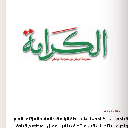
منذ 16 دقيقة
​قيادي بـ «الكرامة» لـ «السلطة الرابعة»: انعقاد المؤتمر العام
وإجراء الانتخابات قبل منتصف يناير المقبل.. وتطعيم قيادة