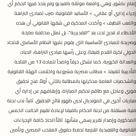
إمام عاشور، وهي واقعة موثقة بالفيديو ولم يتخذ فيها الحكم أي
إجراء إداري أو عقابي. > الأسانيد القانونية: ضرب لمبادئ النزاهة
واللعب النظيف > وأكدت المذكرة في شقها القانوني أن هذه
الأخطاء لا تندرج تحت بند "التقديرية"، بل تمثل مخالفة صارخة
وصريحة للمبادئ الأساسية التي يقوم عليها النظام الأساسي للاتحاد
الدولي لكرة القدم (فيفا)، وعلى رأسها مبادئ النزاهة، الحياد،
والعدالة الكروية، كما تشكل خرقاً واضحاً للمادة 13 من اللائحة
التأديبية للفيفا. > مطالب مصرية مشروعة واختتمت الهيئة القانونية
والشخصيات العامة مذكرتها بالمطالبة بالآتي: أولاً: فتح تحقيق
فوري وعاجل مع طاقم تحكيم المباراة، وإيقافهم عن إدارة أي
مباريات أخرى في المونديال لحين ظهور نتائج التحقيق. ثانياً: ندب لجنة
فنية مستقلة من لجنة الحكام بالفيفا لإعادة تقييم الحالات الخمس
المذكورة وإصدار تقرير رسمي بشأنها. ثالثاً:اتخاذ كافة الإجراءات
القانونية والتنفيذية اللازمة لحفظ حقوق المنتخب المصري وتأمين