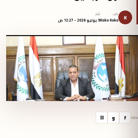
كتب
نُشر
K
Koko Koko
9 يوليو 2026 - 12:27 ص
f
و
⛓
شارك