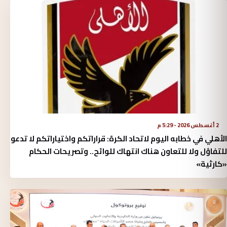
2 أغسطس 2026 - 5:29 م
الأهلي في خطابه اليوم لاتحاد الكرة:‏ قراراتكم واختياراتكم لا تدعو
للتفاؤل ولا للتعاون هناك انتهاك للوائح.. وتصريحات الحكام
«كارثية»‏