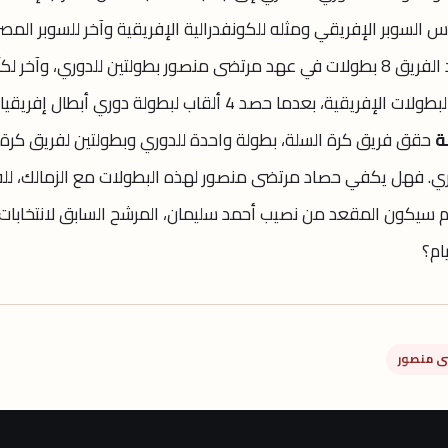
 السوبر الإفريقي ومثله للكونفدرالية الإفريقية وآخر للسوبر المص
حصد الفريق 8 بطولات في عهد مرتضى منصور بطولتين للدوري، وآخر ل
مصر كما حقق تفوقاً كبيراً على مستوى البطولات الإفريقية، بعدما حصد 4 ألقاب لبطولة دوري أبطال إفريقيا
ة
حقق فريق كرة السلة، بطولة واحدة للدوري وبطولتين لفريق كرة
وري. فهل يكفي حصاد مرتضى منصور لهذه البطولات مع الزمالك، للف
 أم سيكون المقعد من نصيب أحمد سليمان، المرشح السابق لانتخابات
ام؟
ى منصور