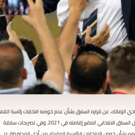
ي الزمالك، عن قراره السابق بشأن عدم خوضه انتخابات رئاسة القلع
البيضاء لفترة أخرى، ليعلن عزمه على دخول السباق الانتخابي المقرر إقامته في 2021. وفي تصريحات سابقة
ه بشأن خوض الانتخابات الرئاسية المقبلة، من أجل المحافظة على