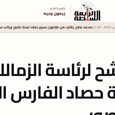
رئيس التحرير :
ريمون وجيه
حمد صلاح يقترب من طرابزون سبور بعقد لمدة عامين وراتب سنوي 22 مليون يورو
رشح لرئاسة الزما
22 بطولة حصاد الفارس
ور