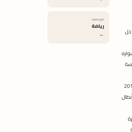
تابع الملف
رياضة
تم حل
←
يد ليكمل مشواره
ئاسة
ات التتويج واستطاع اقتناص بطولة الدوري المصري الممتاز في موسم 2015
أبطال
رة
فة