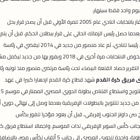
ليوم واحد فقط سينهار.
مرتضى منصور تولي قيادة الأبيض بعدما فاز بانتخابات النادي عام 2005 للمرة الأولي قبل أن يصدر قرار بحل
مجلس ثم عاد مرة أخري في عام 2006 بعدما حصل رئيس الزمالك الحالي على قرار ببطلان الحكم، قبل أن ي
المجلس مرة أخرى وتعيين ممدوح عباس، رئيسا للنادي، ثم عاد منصور من جديد في 2014 ليقضي في رئاسة
القلعة البيضاء فترة كاملة، قبل أن يعود لخوض الانتخابات مرة أخرى في 2018 ويفوز بها من جد
بل. ويرصد هذا التقرير حصاد القلعة البيضاء تحت رئاسة مرتضى منصور منذ توليه ر
فريق كرة القدم
شهد قطاع كرة القدم ازدهارا كبيرا في عهد
منصور، بعدما عاد من جديد إلى منص
جانب عودته من جديد للتتويج بالبطولات الإفريقية بعدما وصل إلى نهائي دوري 
ر اللقب لصالح صن داونز الجنوب إفريقي، قبل أن يعود مؤخرا للفوز بكأس
كونفدرالية الإفريقية في موسم 2019 بجانب كأس السوبر الإفريقي لذات الموسم. واجمالا استطاع فريق ك
القدم في عهد مرتضى منصور حصد 11 بطولة، واحدة للدوري المصري إلى جانب 5 ألقاب لكأس مصر، بالإضا