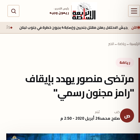
رئيس التحرير :
ريمون وجيه
الآن
الاحتلال يعلن مقتل جنديين وإصابة 4 بجروح خطرة في جنوب لبنان
5 أغسطس 2026 - 2:40 م
الرئيسية
←
رياضة
←
الخبر
رياضة
مرتضى منصور يهدد بإيقاف
"رامز مجنون رسمي"
كتب
نُشر
ص
صلاح محمد
26 أبريل 2020 - 2:50 م