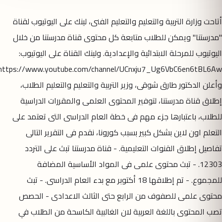
أتاحت وزارة التربية والتعليم والتعليم الفنى، لينك على اليوتيوب لقناة
"مدرستنا" ويمكن للطلاب متابعة كل محتوى قناة مدرستنا من خلال
اليوتيوب للمرحلة الابتدائية والإعدادية. ولينك القناة على اليوتيوب:
https://www.youtube.com/channel/UCnxju7_Ug6VbC6en6tBL6Aw
وأعلن الدكتور طارق شوقى، وزير التربية والتعليم والتعليم الطلاب،
إطلاق قناة مدرستنا، لتوفير المحتوى العلمى والمقررات الدراسية
للطلاب، باعتبارها جزء مهم فى خطة العام الدراسى التى تعتمد على
التعلم اون لاين بشكل كبير بسبب كورونا، نقدم فى التقرير التالى
تفاصيل إطلاق القنوات التعليمية. - قناة مدرستنا تبث على التردد
12303. - تبث محتوى علمى فى المواد الأساسية المضافة
للمجموع. - تم إطلاقها 18 أكتوبر مع بدء العام الدراسى. - تبث
محتوى علمى للصفوف من الرابع حتى الثالث الاعدادى - الحصص
تصب المحتوى باللغة العربية لان الغالبية الكاسحة من الطلاب في