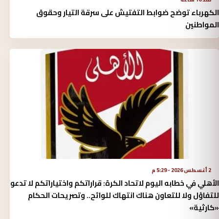
الكهرباء توضح ضوابط التفتيش على سرقة التيار وحقوق
المواطنين
2 أغسطس 2026 - 5:29 م
الأهلي في خطابه اليوم لاتحاد الكرة:‏ قراراتكم واختياراتكم لا تدعو
للتفاؤل ولا للتعاون هناك انتهاك للوائح.. وتصريحات الحكام
«كارثية»‏