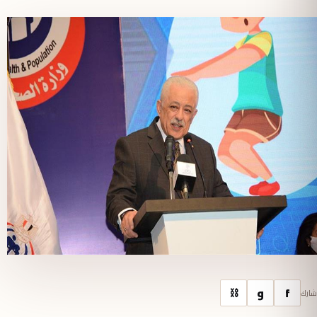
f
و
⛓
شارك