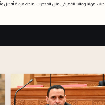
اب. مهنيا وماليا: القمر في منزل المدخرات يمنحك فرصة أفضل وأف