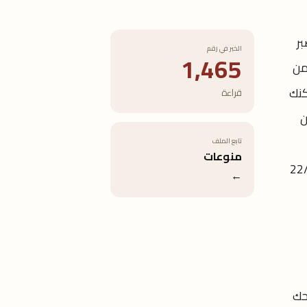
اصبر
الخبر في رقم
1,465
من
مكنك
قراءة
ن
تابع الملف
منوعات
حب يجعلك تبدو أجمل خاصة عندما تظهر مشاعرك الجميلة. السرطان من 22/6
←
تمنحك