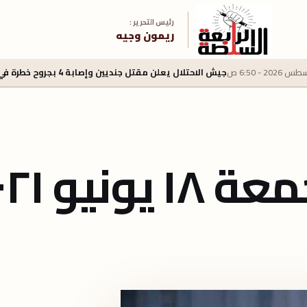
رئيس التحرير :
ريمون وجيه
جيش الاحتلال يعلن مقتل جنديين وإصابة 4 بجروح خطرة في جنوب لبنان
نيو ٢٠٢١