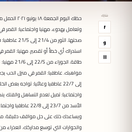
شارك
f
وتعامل بهدوء. مهنيا واجتماعيا: القمر 
صحتها. الثور
و
استدراك أي خطأ أو تقصير. مهنيا: القمر 
⛓
طاقة. الجو
إلى 22/7 عاطفيا وعائليا: تواجه بع
واجتماعيا: تميل لعدم التساهل والفلك ين
الأسد من 23/7 إلى 8
ويساعدك ذلك على حل مواقف دقيقة. مهنيا