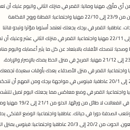
أي مأزق. مهنيا وماليا: القمر في منزلك الثاني واليوم عليك أن تع
بخشونة لتحقق مكسبا وادرس جيدا. الميزان من 23/9 إلى 22/10 مهنيا واجتماعيا: الفطنة وروح الفكاهة
. عاطفيا: القمر في برجك يجعلك تعتمد أسلوبا مؤثرا وتبدو فاتنا
ومقنعا للجنس الآخر. العقرب من 23/10 إلى 22/11 مهنيا واجتماعيا: القمر في منزلك الثاني عشر وعليك 
صحيا: تنصحك الأفلاك بالابتعاد عن كل ما يثير أعصابك واليوم من
للعناية بنفسك وبصحتك. القوس من 23/11 إلى 21/12 مهنيا: المريخ في منزل الحظ يمدك بالإصرار والإرادة،
 واجتماعيا: القمر في منزل الأصدقاء يعدك بأوقات سعيدة تجمعك
بالأحبة والصحبة الحلوة. الجدي من 22/12 إلى 20/1 عاطفيا: فينوس في مواجهة برجك ومن المهم أن ت
نيا واجتماعيا: القمر في وضع معاكس مما يجعلك اليوم تميل للتشدد
والعصبية.. وينصحك الفلك ألا تبدد طاقتك في انفعالات لا طائل من ورائها. الدلو من
تلعب الصدفة دورا في حياتك. عاطفيا واجتماعيا: الوضع الفلكي ي
للاهتمام بشخص في محنة وتقدم له يد العون. الحوت من 20/2 إلى 20/3 عاطفيا واجتماعيا: فينوس بم