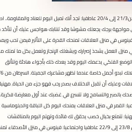
حظك اليوم الجمعة ١٨ يونيو ٢٠٢١ الحمل من21/3 إلى 20/4 عاطفيا: تجد أنك تميل اليوم للعناد والمقاومة.. 
في مواجهة برجك يجعلك مشوشا وقد تنتابك هواجس عليك أن تتأكد 
 من 21/4 إلى 21/5 عاطفيا: فينوس في منزل العلاقات تمنحك القدرة على التأثير فيمن تحب وي
في منزل العمل يشحذ إصرارك ويشغلك الإنجاز وتعمل بكل ما تملك م
زاء من 22/5 إلى 21/6 مهنيا: الوضع الفلكي يدعمك اليوم وقد يعدك ذلك بأجواء هادئة وتتألق
مواهبك. عاطفيا: القمر في منزل ال
ض الخلافات وعليك أن تقبل الاختلاف بصدر رحب فهو جزء من الحياة. مهنيا
صحك بالصبر والتسامح ولا تتسرع في غضبك عند أول معارضة فكرية.
22/ عاطفيا واجتماعيا: القمر في منزل العلاقات يمنحك اليوم كل اللباقة والدبلوماسية
: تتمتع بخيال خصب يحقق لك فائدة وتهتم اليوم بالمناقشات
والحوارات التي توسع مداركك. العذراء من 23/8 إلى 22/9 عاطفيا واجتماعيا: فينوس في منزل الأصدقاء 