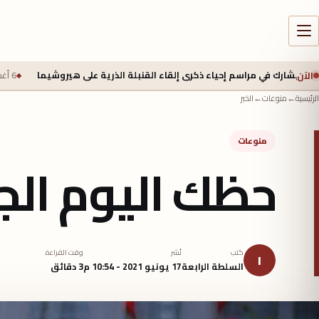
الآن
اسم إحياء ذكرى إلقاء القنبلة الذرية على هيروشيما
6 أغسطس 2026 - 6:50 ص
الرئيسية
←
منوعات
←
الخبر
منوعات
حظك اليوم الجمعة ١٨ يو
كتب
نُشر
وقت القراءة
ا
السلطة الرابعة
17 يونيو 2021 - 10:54 م
3 دقائق