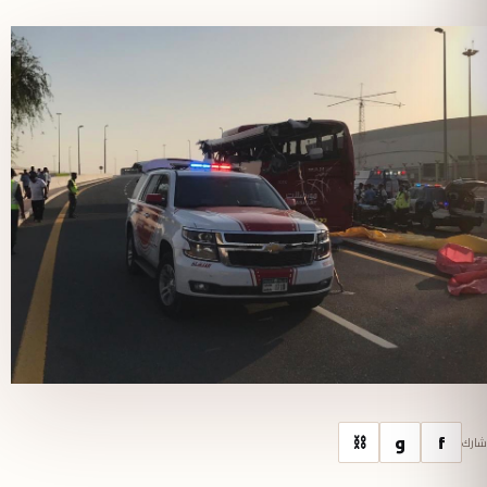
f
و
⛓
شارك