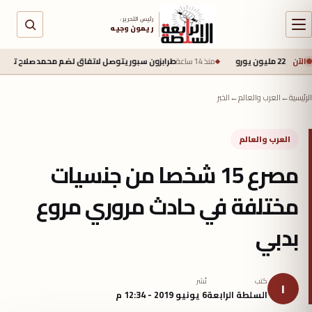
رئيس التحرير :
ريمون وجيه
الآن
منذ 14 ساعة
طرابزون سبور يتوصل لاتفاق لضم محمد صلاح تمهيدًا للإعلان الرس
الرئيسية
←
العرب والعالم
←
الخبر
العرب والعالم
مصرع 15 شخصا من جنسيات
مختلفة في حادث مروري مروع
بدبي
كتب
نُشر
ا
السلطة الرابعة
6 يونيو 2019 - 12:34 م