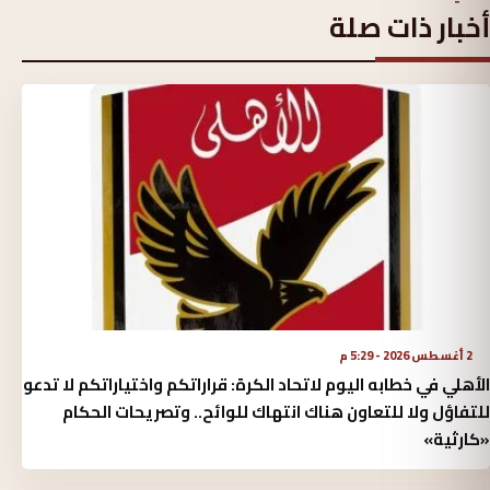
أخبار ذات صلة
2 أغسطس 2026 - 5:29 م
الأهلي في خطابه اليوم لاتحاد الكرة:‏ قراراتكم واختياراتكم لا تدعو
للتفاؤل ولا للتعاون هناك انتهاك للوائح.. وتصريحات الحكام
«كارثية»‏