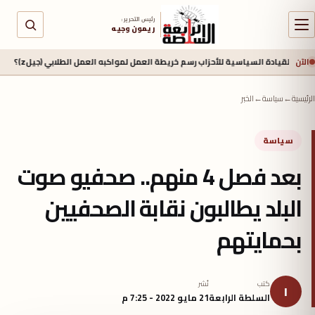
رئيس التحرير :
ريمون وجيه
الآن
دة السياسية للأحزاب رسم خريطة العمل لمواكبه العمل الطلابي (جيلz)؟
منذ 16 ساعة
الرئيسية
←
سياسة
←
الخبر
سياسة
بعد فصل 4 منهم.. صحفيو صوت
البلد يطالبون نقابة الصحفيين
بحمايتهم
كتب
نُشر
ا
السلطة الرابعة
21 مايو 2022 - 7:25 م