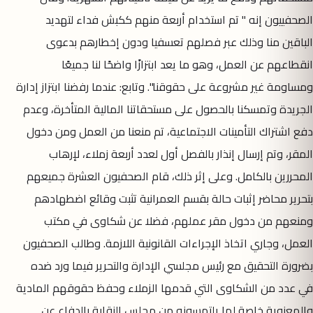
الصحفييون إنه " تم استخدام أربعة منهم ككبش فداء لتهديد
الباقين منا وذلك عبر فصلهم تعسفيا ودون إخطارهم بدعوى
انقطاعهم عن العمل، وهو ما يعد ابتزازًا واضحًا لنا جميعًا
ومساومة غير مشروعة على حقوقنا". وتابع: عندما رفضنا ابتزاز إدارة
الجريدة وتمسكنا بالحصول على مستحقاتنا المالية المتأخرة، وعدم
دفع اشتراك التأمينات الاجتماعية، تم منعنا من العمل ومن دخول
المقر، وتم إرسال إنذار بالفصل أول لعدد أربعة زملاء، لإرهاب
المحررين بالكامل. وعلى إثر ذلك، قام الصحفيون العشرة جميعهم
بتحرير محاضر إثبات حالة بقسم العمرانية تثبت وقائع اضطهادهم
ومنعهم من دخول مقر عملهم، فضلا عن شكاوى في مكتب
العمل، وجاري اتخاذ الإجراءات القانونية اللازمة. وطالب الصحفيون
بضرورة التحقيق مع رئيس مجلسي الإدارة والتحرير فيما ورد ضده
في عدد من الشكاوى التي قدمها الزملاء وحفظ حقوقهم المادية
والمعنوية خاصة لما يلتمسونه من مجلس النقابة بالدفاع عن