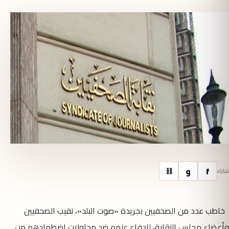
f
و
⛓
شارك
خاطب عدد من الصحفيين بجريدة «صوت البلد»، نقيب الصحفيين
وأعضاء مجلس النقابة، للدفاع عنهم ضد محاولات اضطهادهم من