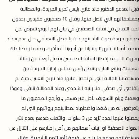
قبل المدعو الدكتور خالد غازي رئيس تحرير الجريدة، والمطالبة
بمستحقاتهم التي تنصل منها. وقال 10 صحفيون مقيدون بجدول
تحت التمرين في نقابة الصحفيين في بيان لهم اليوم: نتعرض نحن
صحفيو جريدة صوت البلد بتهديدات بالفصل التعسفي حال عدم سداد
قيمة تأميناتنا شهريًا وتنازلنا عن أجورنا المتأخرة، وعندما رفضنا ذلك
وجهت الجريدة إخطارًا لنقابة الصحفيين بفصل أربعة من زملائنا
تعسفيًا". وتابع البيان: وتنصل رئيس مجلس إدارة الجريدة من
مستحقاتنا المالية التي لم نحصل عليها منذ تاريخ التعيين، حيث لم
يتقاضى أي صحفي منا راتبه الشخصي وعند المطالبة نتلقى وعودًا
وهمية ويتم التسويف لأجل غير مسمى. وأرجع الصحفيون ما
يتعرضون له من ضغط واضطهاد لمطالبتهم برواتبهم التي لم
يحصلوا عليها لمدد تزيد عن 3 سنوات، والتعنت ضدهم بعدم نشر
المواد الصحفية او إثبات أسمائهم من أجل إجبارهم على التنازل عن
مستحقاتهم ودفع ما يزيد عن قيمة تأميناتهم الشهرية. وقال