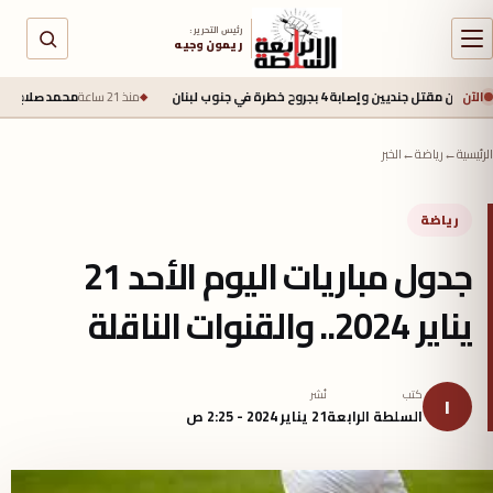
رئيس التحرير :
ريمون وجيه
الآن
4 بجروح خطرة في جنوب لبنان
منذ 21 ساعة
محمد صلاح يقترب من طرابزون سبو
الرئيسية
←
رياضة
←
الخبر
رياضة
جدول مباريات اليوم الأحد 21
يناير 2024.. والقنوات الناقلة
كتب
نُشر
ا
السلطة الرابعة
21 يناير 2024 - 2:25 ص