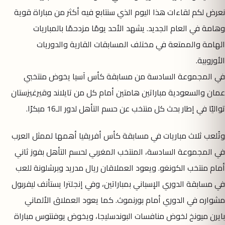
نعرض لكم لقاءات هذا اليوم الذي سنتابع فيه أكثر من مباراة قوية
وهامة في العام الجديد. يشهد الأحد يومًا مزدحمًا بالمباريات
الهامة والممتعة في مختلف المسابقات القارية والدوريات
الأوروبية.
في المجموعة السادسة من مسابقة كأس آسيا يخوض منتخبي
عمان والسعودية مباراتين هامتين أمام كل من تايلاند وقيرغيزستان
تواليًا في إطار بحث كل منتخب عن حسم التأهل لدور الـ16 مبكرًا.
وتُلعب ثلاث مباريات في مسابقة كأس أفريقيا أهمها لممثل العرب
في المجموعة السادسة، المنتخب المغربي لحسم التأهل بفوز ثاني
أمام منتخب الكونغو. ويعود العملاقان ريال مدريد وبرشلونة للعب
في مسابقة الدوري الإسباني بمباراتين، وفي إنجلترا يستأنف ليفربول
مشواره في الدوري أمام بورنموث. كما يعود العملاق الألماني
بايرن ميونخ لخوض منافسات البوندسليجا، ويخوض يوفنتوس مباراة