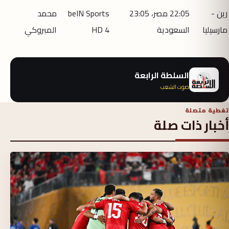
رين -
22:05 مصر، 23:05
beIN Sports
محمد
مارسيليا
السعودية
HD 4
المبروكي
السلطة الرابعة
صوت الشعب
تغطية متصلة
أخبار ذات صلة