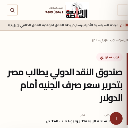
رئيس التحرير :
ريمون وجيه
الآن
ة السياسية للأحزاب رسم خريطة العمل لمواكبه العمل الطلابي (جيلz)؟
منذ 16 ساعة
الرئيسية
←
توب ستوري
←
الخبر
توب ستوري
صندوق النقد الدولي يطالب مصر
بتحرير سعر صرف الجنيه أمام
الدولار
كتب
نُشر
ا
السلطة الرابعة
31 يوليو 2024 - 1:48 ص