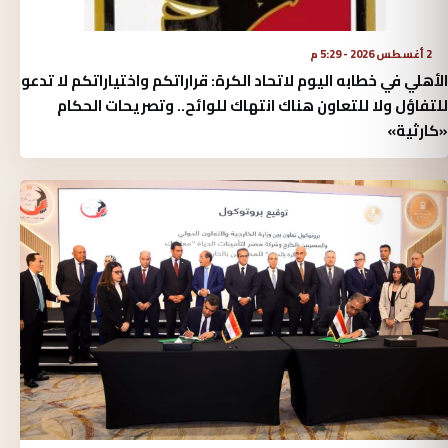
2 أغسطس 2026 - 5:29 م
الأهلي في خطابه اليوم لاتحاد الكرة:‏ قراراتكم واختياراتكم لا تدعو
للتفاؤل ولا للتعاون هناك انتهاك للوائح.. وتصريحات الحكام
«كارثية»‏