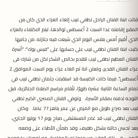
قالت ابنة الفنان الراحل لطفي لبيب إلغاء العزاء الذي كان من
المقرر إقامته غدا السبت 2 أغسطس لوالدها، ليتم الاكتفاء بالعزاء
الذي أقيم أمس بنفس اليوم الذي شيعت فيه جنازته. من جانبها
كتبت ابنة الفنان لطفي لبيب على حسابها على "فيس بوك": "أسرة
الفنان العظيم لطفى لبيب تتقدم بخالص الشكر لكل من شارك فى
عزاء الفنان القدير، وتعلن انة تم الغاء عزاء يوم السبت الموافق 2
أغسطس". فيما كانت الكنيسة قد استقبلت جثمان لطفي لبيب في
تمام الساعة الثانية عشرة ظهرًا، لتُقام مراسم الصلاة الجنائزية، قبل
التوجه لدفنه بمقابر الأسرة. وتوفي الفنان المصري الكبير لطفي
لبيب بعد صراع طويل مع المرض عن عمر يناهز 77 عاما. وكان
الفنان لطفي لبيب قد غادر المستشفى صباح يوم 17 يوليو الجاري،
بعد تحسن حالته بشكل طفيف. وقد طمأن الأطباء على وضعه
الصحي في ذلك الوقت وسمحوا له بالمغادرة، مع توصيات بخضوعه