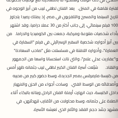
لفترة نقاهة في المنزل. يعد الفنان لطفي لبيب من أبرز الوجوه في
تاريخ السينما والمسرح والتلفزيون في مصر، إذ يمتلك رصيدا يتجاوز
100 فيلم سينمائي، إلى جانب أكثر من 30 عملا دراميا، وقد اشتهر
بأداء شخصيات متنوعة ومركبة، جمعت بين الكوميديا والدراما. من
بين أبرز أدواره: شخصية السفير الإسرائيلي في فيلم "السفارة في
العمارة"، وأدواره اللافتة في مسلسلات مثل "صاحب السعادة"
و"عفاريت عدلي علام"، والتي نالت استحسانا واسعا من الجمهور
والنقاد. شيّعت أسرة الفنان الكبير لطفي لبيب جثمانه ظهر أمس
من كنيسة مارمرقس بمصر الجديدة، وسط حضور كبير من محبيه
وأصدقائه من الوسط الفني. وسادت أجواء من الحزن والانهيار
داخل الكنيسة، حيث انهارت أرملة الفنان الراحل وبناته بالبكاء أثناء
الصلاة على جثمانه، وسط محاولات من الأقارب لتهدئتهن، في
مشهد جسّد حجم الفقد والألم الذي تعيشه الأسرة.