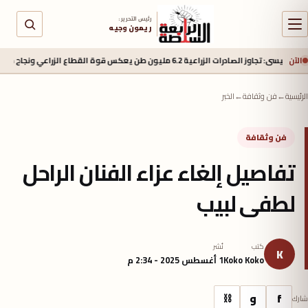
رئيس التحرير :
ريمون وجيه
الآن
 مليون طن يعكس قوة القطاع الزراعي ونجاح جهود الدولة في فتح أسواق جديدة
الرئيسية
←
فن وثقافة
←
الخبر
فن وثقافة
تفاصيل إلغاء عزاء الفنان الراحل
لطفى لبيب
كتب
نُشر
K
Koko Koko
1 أغسطس 2025 - 2:34 م
f
و
⛓
شارك