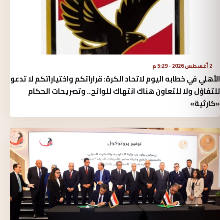
2 أغسطس 2026 - 5:29 م
الأهلي في خطابه اليوم لاتحاد الكرة:‏ قراراتكم واختياراتكم لا تدعو
للتفاؤل ولا للتعاون هناك انتهاك للوائح.. وتصريحات الحكام
«كارثية»‏