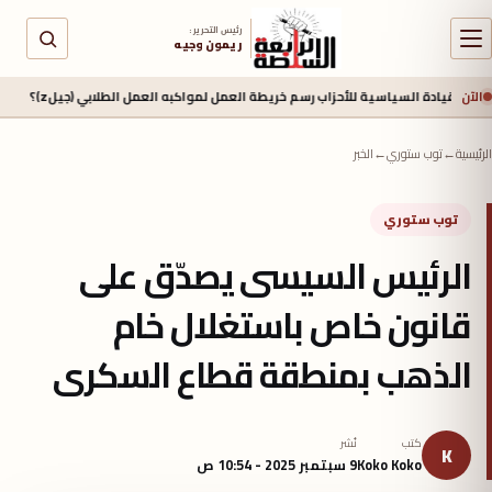
رئيس التحرير :
ريمون وجيه
الآن
ة السياسية للأحزاب رسم خريطة العمل لمواكبه العمل الطلابي (جيلz)؟
منذ 15 ساعة
الرئيسية
←
توب ستوري
←
الخبر
توب ستوري
الرئيس السيسى يصدّق على
قانون خاص باستغلال خام
الذهب بمنطقة قطاع السكرى
كتب
نُشر
K
Koko Koko
9 سبتمبر 2025 - 10:54 ص