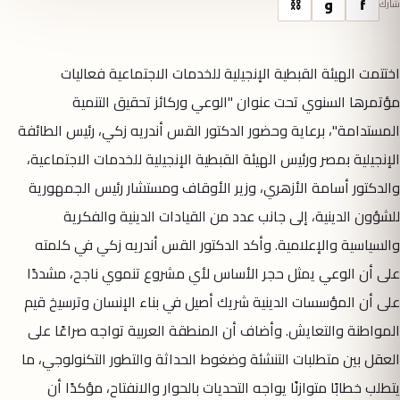
f
و
⛓
شارك
اختتمت الهيئة القبطية الإنجيلية للخدمات الاجتماعية فعاليات
مؤتمرها السنوي تحت عنوان "الوعي وركائز تحقيق التنمية
المستدامة"، برعاية وحضور الدكتور القس أندريه زكي، رئيس الطائفة
الإنجيلية بمصر ورئيس الهيئة القبطية الإنجيلية للخدمات الاجتماعية،
والدكتور أسامة الأزهري، وزير الأوقاف ومستشار رئيس الجمهورية
للشؤون الدينية، إلى جانب عدد من القيادات الدينية والفكرية
والسياسية والإعلامية. وأكد الدكتور القس أندريه زكي في كلمته
على أن الوعي يمثل حجر الأساس لأي مشروع تنموي ناجح، مشددًا
على أن المؤسسات الدينية شريك أصيل في بناء الإنسان وترسيخ قيم
المواطنة والتعايش. وأضاف أن المنطقة العربية تواجه صراعًا على
العقل بين متطلبات التنشئة وضغوط الحداثة والتطور التكنولوجي، ما
يتطلب خطابًا متوازنًا يواجه التحديات بالحوار والانفتاح، مؤكدًا أن