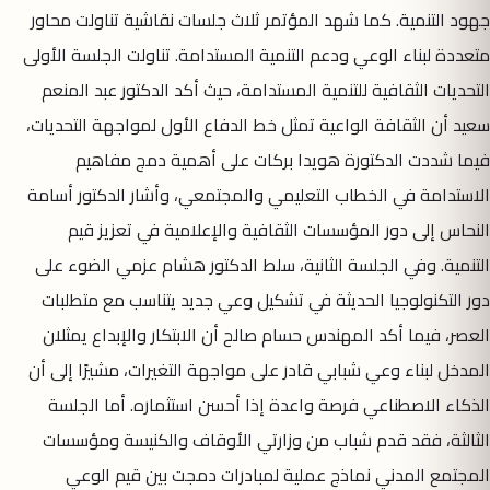
جهود التنمية. كما شهد المؤتمر ثلاث جلسات نقاشية تناولت محاور
متعددة لبناء الوعي ودعم التنمية المستدامة. تناولت الجلسة الأولى
التحديات الثقافية للتنمية المستدامة، حيث أكد الدكتور عبد المنعم
سعيد أن الثقافة الواعية تمثل خط الدفاع الأول لمواجهة التحديات،
فيما شددت الدكتورة هويدا بركات على أهمية دمج مفاهيم
الاستدامة في الخطاب التعليمي والمجتمعي، وأشار الدكتور أسامة
النحاس إلى دور المؤسسات الثقافية والإعلامية في تعزيز قيم
التنمية. وفي الجلسة الثانية، سلط الدكتور هشام عزمي الضوء على
دور التكنولوجيا الحديثة في تشكيل وعي جديد يتناسب مع متطلبات
العصر، فيما أكد المهندس حسام صالح أن الابتكار والإبداع يمثلان
المدخل لبناء وعي شبابي قادر على مواجهة التغيرات، مشيرًا إلى أن
الذكاء الاصطناعي فرصة واعدة إذا أحسن استثماره. أما الجلسة
الثالثة، فقد قدم شباب من وزارتي الأوقاف والكنيسة ومؤسسات
المجتمع المدني نماذج عملية لمبادرات دمجت بين قيم الوعي