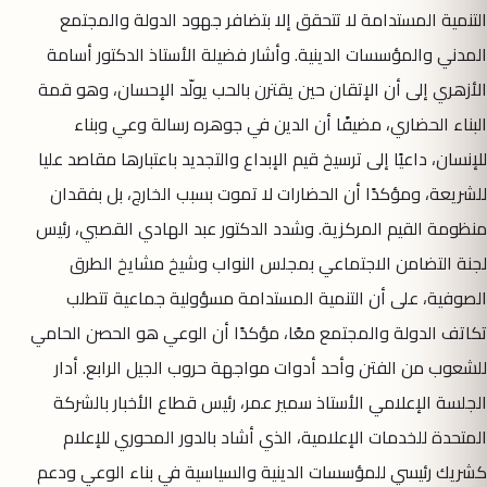
التنمية المستدامة لا تتحقق إلا بتضافر جهود الدولة والمجتمع
المدني والمؤسسات الدينية. وأشار فضيلة الأستاذ الدكتور أسامة
الأزهري إلى أن الإتقان حين يقترن بالحب يولّد الإحسان، وهو قمة
البناء الحضاري، مضيفًا أن الدين في جوهره رسالة وعي وبناء
للإنسان، داعيًا إلى ترسيخ قيم الإبداع والتجديد باعتبارها مقاصد عليا
للشريعة، ومؤكدًا أن الحضارات لا تموت بسبب الخارج، بل بفقدان
منظومة القيم المركزية. وشدد الدكتور عبد الهادي القصبي، رئيس
لجنة التضامن الاجتماعي بمجلس النواب وشيخ مشايخ الطرق
الصوفية، على أن التنمية المستدامة مسؤولية جماعية تتطلب
تكاتف الدولة والمجتمع معًا، مؤكدًا أن الوعي هو الحصن الحامي
للشعوب من الفتن وأحد أدوات مواجهة حروب الجيل الرابع. أدار
الجلسة الإعلامي الأستاذ سمير عمر، رئيس قطاع الأخبار بالشركة
المتحدة للخدمات الإعلامية، الذي أشاد بالدور المحوري للإعلام
كشريك رئيسي للمؤسسات الدينية والسياسية في بناء الوعي ودعم