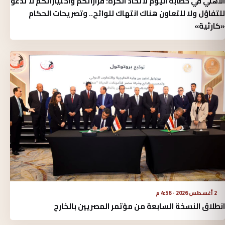
الأهلي في خطابه اليوم لاتحاد الكرة:‏ قراراتكم واختياراتكم لا تدعو
للتفاؤل ولا للتعاون هناك انتهاك للوائح.. وتصريحات الحكام
«كارثية»‏
2 أغسطس 2026 - 4:56 م
انطلاق النسخة السابعة من مؤتمر المصريين بالخارج