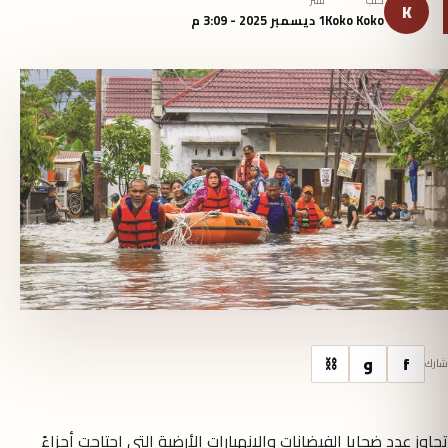
كتب
نُشر
K
Koko Koko
1 ديسمبر 2025 - 3:09 م
f
و
⛓
شارك
تجاوز عدد ضحايا الفيضانات والانهيارات الأرضية التي اجتاحت أجزاءً