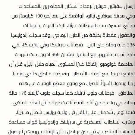
إرسال سفينتين حربيتين لإمداد السكان المحاصرين بالمساعدات
وفي مدينة سونغاي نيالو، الواقعة على بعد نحو 100 كيلومتر من
بادانغ، انحسرت مياه الفيضانات جزئيًا، تاركة البيوت والسيارات
والحقول مغطاة بطبقة من الطين الرمادي، وقد سجلت إندونيسيا
336 حالة وفاة حتى الآن. فيضانات سريلانكا وفي سريلانكا، لقي
355 شخصًا حتفهم، مع استمرار فقدان 366 آخرين، حيث شهدت
العاصمة كولومبو ارتفاعًا كبيرًا لمستوى المياه خلال الليل، قبل أن
تتراجع تدريجيًا مع توقف الأمطار. وتعرضت مناطق كاندي ونوارا
إيليا وبادولا لأسوأ الأضرار، مع وقوع معظم الوفيات في هذه
المناطق. فيضانات جنوب تايلاند كما سجلت جنوب تايلاند 176 حالة
وفاة، في واحدة من أشد الفيضانات خطورة خلال العقد الماضي،
فيما توفي شخصان على الأقل في ولاية بيرليس شمال ماليزيا.
ونشرت السلطات العسكرية في سريلانكا وإندونيسيا قوات مساعدة
لمساندة المتضررين، في حين يواصل رجال الإنقاذ جهودهم للوصول