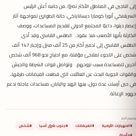
إلى الناجين في المناطق الأكثر تضررًا. من جانبه أعلن الرئيس
السريلانكي أنورا كومارا ديساناياكي، حالة الطوارئ لمواجهة آثار
إعصار ديتوا، داعيًا المجتمع الدولي لتقديم المساعدات، ووصف
الكارثة بأنها الأصعب منذ عقود. الطقس القاسي وقد أدى
الطقس القاسي إلى تدمير أكثر من 25 ألف منزل وإجبار 147 ألف
شخص على اللجوء لملاجئ مؤقتة، مع احتياج نحو 968 ألف شخص
آخرين للمساعدة بسبب نزوحهم. وتواصل قوات الشرطة والجيش
والقوات الجوية البحث عن العائلات التي قطعت الفيضانات طرقها،
في حين أرسلت عدة دول، بينها الهند واليابان، مساعدات عاجلة لدعم
جهود الإغاثة.
وسوم الخبر
#الانهيارات الأرضية
#الفيضانات
#جنوب شرق آسيا
#شخص
#مأساة