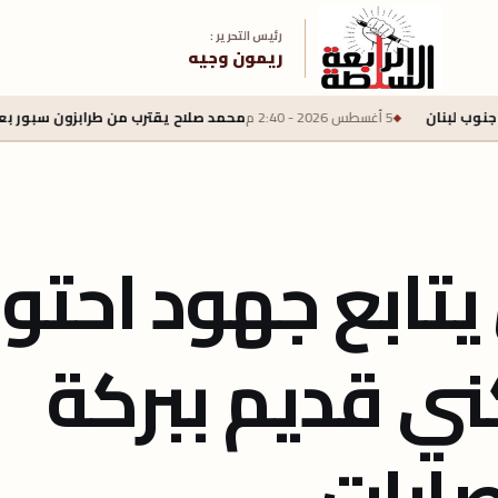
رئيس التحرير :
ريمون وجيه
محمد صلاح يقترب من طرابزون سبور بعقد لمدة عامين وراتب سنوي 22 
تابع جهود احتوا
ني قديم ببركة
ابات