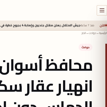
الآن
جيش الاحتلال يعلن مقتل جنديين وإصابة 4 بجروح خطرة في جنوب لبنان
5 أغسطس 2026 - 2:40 م
الرئيسية
←
حوادث
←
الخبر
حوادث
محافظ أسوان ي
انهيار عقار سك
الدماس دون إص