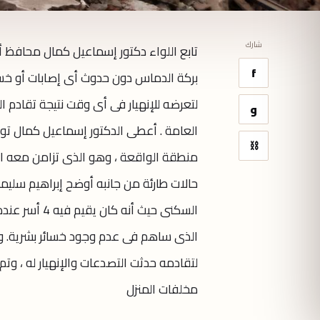
شارك
f
بركة الدماس دون حدوث أى إصابات أو خسائ
لتعرضه للإنهيار فى أى وقت نتيجة تقادم ا
و
العامة . أعطى الدكتور إسماعيل كمال توج
⛓
حالات طارئة من جانبه أوضح إبراهيم سليمان 
السكنى حيث أ
لتقادمه حدثت التصدعات والإنهيار له ، وتم
مخلفات المنزل