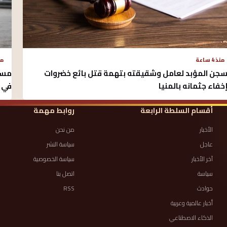
منذ 4 ساعة
منذ 
سجن المؤبد لعامل وشقيقته بتهمة قتل بائع خضروات
مسل
خفاء جثمانه بالمنيا
في س
أقسام السلطة الرابعة
روابط مهمة
الأخبار
من نحن
عاجل
سياسة النشر
آخر الأخبار
سياسة الخصوصية
سياسة
اتصل بنا
حوادث
RSS
أخبار عالمية وعربية
الذكاء الاصطناعي