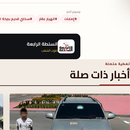
وسوم الخبر
#إصابات
#انهيار عقار
#سكني قديم ببركة ا
السلطة الرابعة
صوت الشعب
تغطية متصلة
أخبار ذات صلة