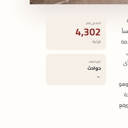
طقة
الخبر في رقم
4,302
اً
امة
قراءة
ع أى
تابع الملف
حوادث
←
، وهو
ى 55 عام ، ونتيجة
ورفع