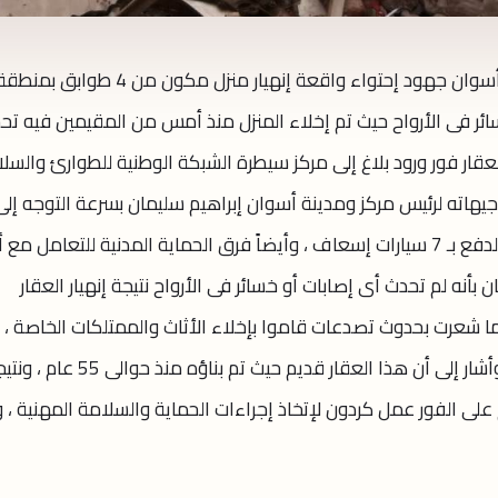
تابع اللواء دكتور إسماعيل كمال محافظ أسوان جهود إحتواء واقعة إنهيار منزل مكون من 4 طوابق بمن
ر فى الأرواح حيث تم إخلاء المنزل منذ أمس من المقيمين فيه تحسب
لعقار فور ورود بلاغ إلى مركز سيطرة الشبكة الوطنية للطوارئ والسل
يهاته لرئيس مركز ومدينة أسوان إبراهيم سليمان بسرعة التوجه إلى
منطقة الواقعة ، وهو الذى تزامن معه الدفع بـ 7 سيارات إسعاف ، وأيضاً فرق الحماية المدنية للتعامل م
بأنه لم تحدث أى إصابات أو خسائر فى الأرواح نتيجة إنهيار العقار
نه كان يقيم فيه 4 أسر عندما شعرت بحدوث تصدعات قاموا بإخلاء الأثاث والممتلكات الخاصة 
الذى ساهم فى عدم وجود خسائر بشرية. وأشار إلى أن هذا العقار قديم حيث تم بناؤه منذ حوال
 على الفور عمل كردون لإتخاذ إجراءات الحماية والسلامة المهنية ، 