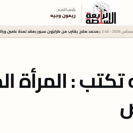
رئيس التحرير :
ريمون وجيه
محمد صلاح يقترب من طرابزون سبور بعقد لمدة عامين وراتب سنوي 22 مليون يورو
 تكتب : المرأة ا
ض