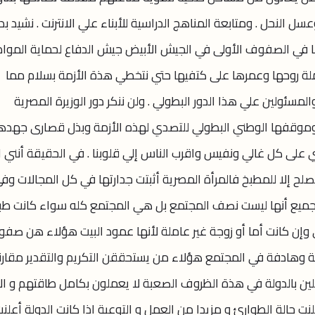
اكهة والخضروات الطازجة وفيتامين c وعسل النحل . ومتابعة المناهج الدراسية للأبناء علي الانترنت . نشيد ب
 في الصفوف الأولى في الجيش الأبيض جيش الدفاع لحماية المواط
لمرضى المصابين ب covid 19 ، حاملة روحها وعمرها على كتفيها حتي نتخطي هذة الأزمة بسلام مما
مسئولين علي هذا الدور البطولي . ولن ننكر دور الوزيرة المصرية
ن وموقفها الوطني البطولي للتصدي لهذه الأزمة وبذل قصارى جهده
على كل غالي ونفيس واقرب الناس إلي قلوبنا . في الحقيقة أنني 
تصلح إلا للمطبخ فالمرأة المصرية أثبتت جدارتها في كل المجالات وف
لجميع أنها ليست نصف المجتمع بل هي المجتمع كله سواء كانت طبيب
وإن كانت أما أو زوجة غير عاملة لأنها عمود البيت هؤلاء هن صفو
لة وهادفة في المجتمع هؤلاء من يستحققن التكريم والتقدير مقارن
لين بالدولة في هذة الظروف الصعبة لا يعملون بكامل طاقتهم و ال
 حالة الطوارئ و مزيدا من العمل و التوعية اذا كانت الدولة أعلن