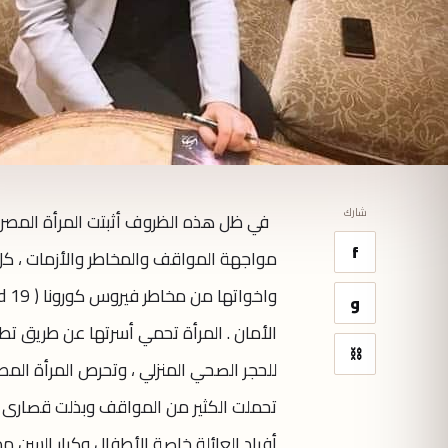
شارك
في ظل هذه الظروف أثبتت المرأة المصرية
f
مواجهة المواقف والمخاطر والأزمات ، كل 
و
الأمان . المرأة تحمي أسرتها عن طريق تطه
⛓
للحجر الصحي المنزلي ، وتحرص المرأة الم
تحملت الكثير من المواقف وبذلت قصارى 
أفراد العائلة خاصة الأطفال وكبار السن