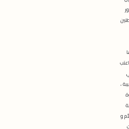
دور
نين
ا
اعتب
ي
ة ،
ة
ة
أم و
ت