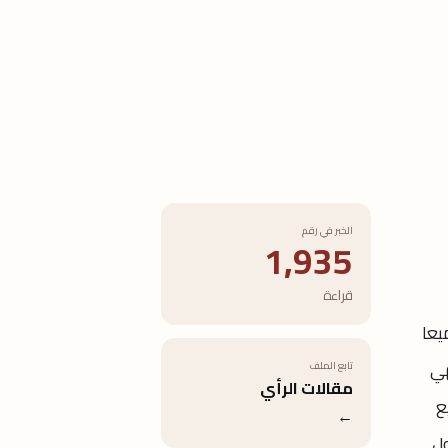
الخبر في رقم
1,935
قراءة
يعا
هي
تابع الملف
مقالات الرأي
ع
←
ول