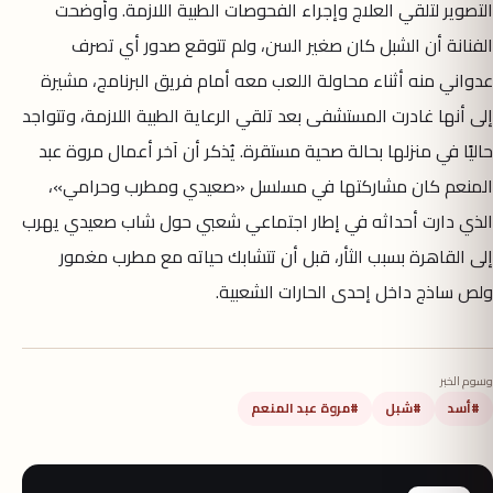
التصوير لتلقي العلاج وإجراء الفحوصات الطبية اللازمة. وأوضحت
الفنانة أن الشبل كان صغير السن، ولم تتوقع صدور أي تصرف
عدواني منه أثناء محاولة اللعب معه أمام فريق البرنامج، مشيرة
إلى أنها غادرت المستشفى بعد تلقي الرعاية الطبية اللازمة، وتتواجد
حاليًا في منزلها بحالة صحية مستقرة. يُذكر أن آخر أعمال مروة عبد
المنعم كان مشاركتها في مسلسل «صعيدي ومطرب وحرامي»،
الذي دارت أحداثه في إطار اجتماعي شعبي حول شاب صعيدي يهرب
إلى القاهرة بسبب الثأر، قبل أن تتشابك حياته مع مطرب مغمور
ولص ساذج داخل إحدى الحارات الشعبية.
وسوم الخبر
#أسد
#شبل
#مروة عبد المنعم