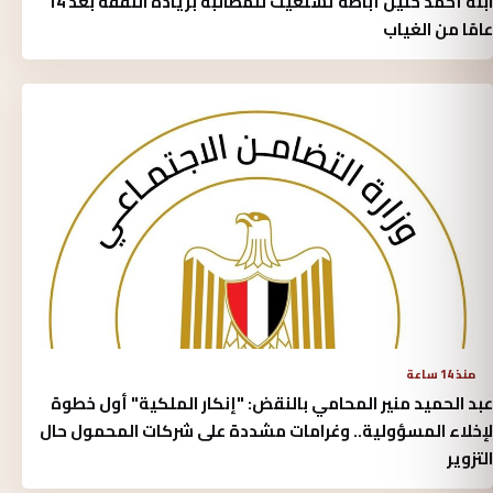
ابنة أحمد خليل أباظة تستغيث للمطالبة بزيادة النفقة بعد 14
عامًا من الغياب
منذ 14 ساعة
عبد الحميد منير المحامي بالنقض: "إنكار الملكية" أول خطوة
لإخلاء المسؤولية.. وغرامات مشددة على شركات المحمول حال
التزوير