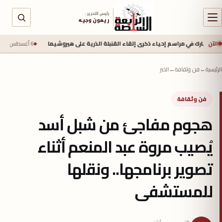
رئيس التحرير :
ريمون وجيه
الآن
 في مراسم إحياء ذكرى إلقاء القنبلة الذرية على هيروشيما
6 أغسطس 2026 - 6:50 ص
الرئيسية
←
فن وثقافة
←
الخبر
فن وثقافة
هجوم مفاجئ من شبل أسد
يُصيب مروة عبد المنعم أثناء
تصوير برنامجها.. ونقلها
للمستشفى