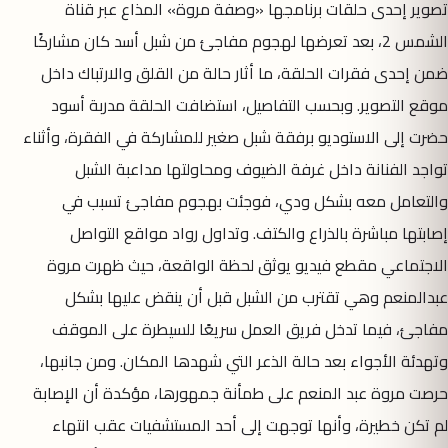
تصوير إحدى حلقات برنامجها «وصفة مروة» المذاع عبر قناة
الشمس 2، بعد تعرضها لهجوم مفاجئ من شبل أسد كان مشاركًا
ضمن إحدى فقرات الحلقة، ما أثار حالة من القلق والارتباك داخل
موقع التصوير. وبحسب التفاصيل، استضافت الحلقة مدربة أسود
حضرت إلى الاستوديو برفقة شبل صغير للمشاركة في الفقرة، وأثناء
تواجد الفنانة داخل غرفة الضيوف ومحاولتها مداعبة الشبل
والتعامل معه بشكل ودي، فوجئت بهجوم مفاجئ تسبب في
إصابتها مباشرة بالذراع والكتف. وتداول رواد مواقع التواصل
الاجتماعي مقطع فيديو يوثق لحظة الواقعة، حيث ظهرت مروة
عبدالمنعم وهي تقترب من الشبل قبل أن ينقض عليها بشكل
مفاجئ، فيما تدخل فريق العمل سريعًا للسيطرة على الموقف
وتهدئة الأجواء بعد حالة الذعر التي شهدها المكان. ومن جانبها،
حرصت مروة عبد المنعم على طمأنة جمهورها، مؤكدة أن الإصابة
لم تكن خطيرة، وأنها توجهت إلى أحد المستشفيات عقب انتهاء