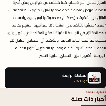
للتفرغ للعمل الحر كمحامٍ. كما كشفت عن كواليس رفض أسرة
الضحية لعروض مادية ضخمة قدمها أهل المتهم كـ "دية" مقابل
التنازل عن القضية، مؤكدة أن دم صديقتها ليس للبيع. واختتمت
"مروة" حديثها بالتأكيد على استعدادها لمواجهة المتهم بكافة
هذه الحقائق في الجلسة المقبلة المقرر انعقادها في شهر يونيو،
مشيدة بمرافعة النيابة العامة، ومؤكدة أن القصاص العادل هو
الهدف الوحيد لأسرة الضحية ومحبيها. ​#قاضي_أكتوبر #عدالة
#جريمة_أكتوبر #حق_المجني_عليها #مصر
السلطة الرابعة
صوت الشعب
تغطية متصلة
أخبار ذات صلة