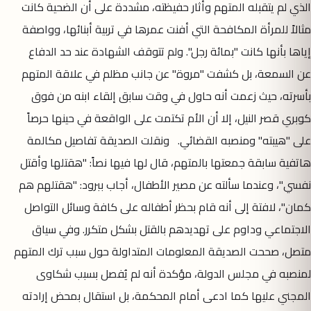
الذي لم يتقبله المتهم وأثار حفيظته، مشددة على أن الضحية كانت
مثالاً للمرأة المكافحة التي أفنت عمرها في تربية أبنائها، وواصفة
إياها بأنها كانت "بمائة رجل". ولم تتوقف الشهادة عند حد الدفاع
عن السمعة، بل كشفت "مروة" عن جانب مظلم في علاقة المتهم
بأسرته، حيث زعمت أنه حاول في وقت سابق إلقاء ابنه من فوق
كوبري قصر النيل، إلا أن الأم تكتمت على الواقعة في حينها حرصاً
على "هيبته" ومنصبه القضائي. ونقلت الصديقة تفاصيل مكالمة
هاتفية سابقة جمعتها بالمتهم، قال لها فيها نصاً: "هقتلها وأقتل
نفسي"، وعندما سألته عن مصير الأطفال، أجاب ببرود: "هقتلهم هم
كمان"، لافتة إلى أنه قام بحظر أطفاله على كافة وسائل التواصل
الاجتماعي وداوم على تهديدهم بالقتل بشكل متكرر. وفي سياق
متصل، صححت الصديقة المعلومات المتداولة حول سبب ترك المتهم
لمنصبه في مجلس الدولة، مؤكدة أنه لم يُفصل بسبب شكاوى
المجني عليها كما ادعى أمام المحكمة، بل استقال بمحض إرادته