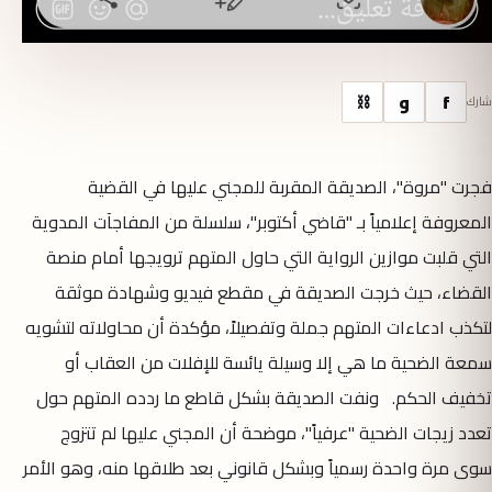
f
و
⛓
شارك
فجرت "مروة"، الصديقة المقربة للمجني عليها في القضية
المعروفة إعلامياً بـ "قاضي أكتوبر"، سلسلة من المفاجآت المدوية
التي قلبت موازين الرواية التي حاول المتهم ترويجها أمام منصة
القضاء، حيث خرجت الصديقة في مقطع فيديو وشهادة موثقة
لتكذب ادعاءات المتهم جملة وتفصيلاً، مؤكدة أن محاولاته لتشويه
سمعة الضحية ما هي إلا وسيلة يائسة للإفلات من العقاب أو
تخفيف الحكم. ونفت الصديقة بشكل قاطع ما ردده المتهم حول
تعدد زيجات الضحية "عرفياً"، موضحة أن المجني عليها لم تتزوج
سوى مرة واحدة رسمياً وبشكل قانوني بعد طلاقها منه، وهو الأمر