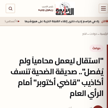
رئيس التحرير :
ريمون وجيه
الآن
في مراسم إحياء ذكرى إلقاء القنبلة الذرية على هيروشيما
6 أغسطس 2026 - 6:50 ص
جي
الرئيسية
←
حوادث
←
الخبر
حوادث
​"استقال ليعمل محامياً ولم
يُفصل".. صديقة الضحية تنسف
أكاذيب "قاضي أكتوبر" أمام
الرأي العام