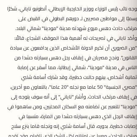
وجه نائب رئيس الوزراء ووزير الخارجية الإيطالي، أنطونيو تاياني، شكرًا
رسميًا إلى مواطنين مصريين لـ دورهم البطولي في القبض على
مرتكب حادث دهس مروع شهدته مدينة "مودينا" شمالي البلاد.
وأكد تاياني في تصريحات له أهمية هذا الموقف الشجاع، قائلًا:
"من الضروري أن تكرم الدولة الأشخاص الذين يدافعون عن سيادة
القانون". ونجح مصريان في إيقاف رجل دهس بسيارته حشدا من
الناس في مدينة "مودينا"، شمالي إيطاليا، مما أسفر عن إصابة
ثمانية أشخاص، بينهم حالات خطيرة. وقد شارك أسامة شلبي
"مصري الجنسية" 50 عاما مع نجله "20 عاما"، بالتعاون مع آخرين،
في إيقاف مرتكب الحادث. وأشار "تاياني" إلى أنه سوف يتوجه إلى
"مودينا" للتعبير عن تضامنه مع السكان المحليين، ومن ساهموا في
إيقاف الرجل الذي دهس بسيارته حشدا من المارة، متسببا في
إصابات خطيرة. بدوره، قال أسامة شلبي إنه ونجله قاما بنزع سلاح
مرتكب الحادث، معربا عن امتنانه لكل الشكر الذى تلقياه. وقد تقدم