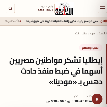
رئيس التحرير :
ريمون وجيه
الآن
 مراسم إحياء ذكرى إلقاء القنبلة الذرية على هيروشيما
6 أغسطس 2026 - 6:50 ص
جيش الا
الرئيسية
←
العرب والعالم
←
الخبر
العرب والعالم
إيطاليا تشكر مواطنين مصريين
أسهما في ضبط منفذ حادث
دهس بـ «مودينا»
كتب
نُشر
K
Koko Koko
18 مايو 2026 - 9:38 ص