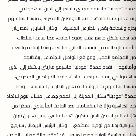
عمدة "مودنيا" ماسيمو ميزيتي بالشكر إلى الذين ساهموا في
إيقاف مرتكب الحادث، خاصة المواطنين المصريين، مشيدا بتفاعلهم
بحزم وشجاعة بغض النظر عن الجنسية. وكان الشابان المصريان
قد تدخلا بشكل حاسم عقب وقوع الحادث، مما ساعد السلطات
الأمنية الإيطالية في توقيف الجاني مباشرة، وسط إشادة واسعة
من المجتمع المحلي ومواقع التواصل الاجتماعي بيقظتهم
وأمانتهم تقدم عمدة "مودنيا" ماسيمو ميزيتي بالشكر إلى الذين
ساهموا في إيقاف مرتكب الحادث، خاصة المواطنين المصريين،
مشيدا بتفاعلهم بحزم وشجاعة بغض النظر عن الجنسية. ودعا
عمدة "مودينا" سكان المدينة إلى تجمع جماعي مساء اليوم للاتحاد
ضد الكراهية وإثارة الانقسامات بعد الحادث المأساوي، محذرا من
هؤلاء المهاجمين الذين يرتكون هذه المآسي ومن يغذون نيران
الكراهية بدلا من توحيد المجتمع. وكان الرئيس الإيطالي سيرجيو
ماتاريلا ورئيسة الوزراء جورجيا ميلوني قد تفقدا حالة مصابي الحادث