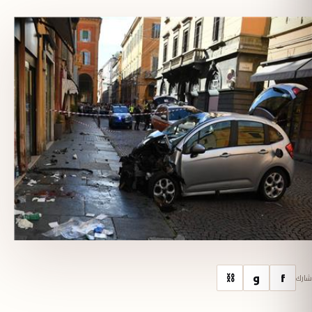
f
و
⛓
شارك