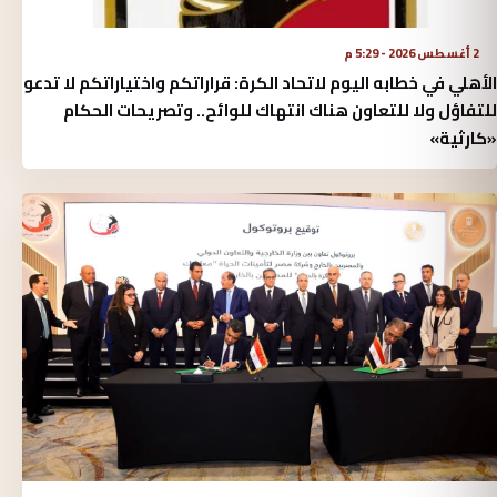
2 أغسطس 2026 - 5:29 م
الأهلي في خطابه اليوم لاتحاد الكرة:‏ قراراتكم واختياراتكم لا تدعو
للتفاؤل ولا للتعاون هناك انتهاك للوائح.. وتصريحات الحكام
«كارثية»‏