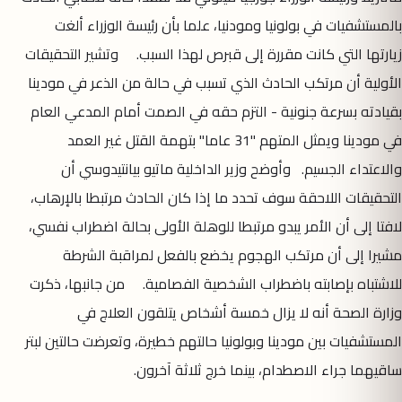
بالمستشفيات في بولونيا ومودنيا، علما بأن رئيسة الوزراء ألغت
زيارتها التي كانت مقررة إلى قبرص لهذا السبب. وتشير التحقيقات
الأولية أن مرتكب الحادث الذي تسبب في حالة من الذعر في مودينا
بقيادته بسرعة جنونية - التزم حقه في الصمت أمام المدعي العام
في مودينا ويمثل المتهم "31 عاما" بتهمة القتل غير العمد
والاعتداء الجسيم. وأوضح وزير الداخلية ماتيو بيانتيدوسي أن
التحقيقات اللاحقة سوف تحدد ما إذا كان الحادث مرتبطا بالإرهاب،
لافتا إلى أن الأمر يبدو مرتبطا للوهلة الأولى بحالة اضطراب نفسي،
مشيرا إلى أن مرتكب الهجوم يخضع بالفعل لمراقبة الشرطة
للاشتباه بإصابته باضطراب الشخصية الفصامية. من جانبها، ذكرت
وزارة الصحة أنه لا يزال خمسة أشخاص يتلقون العلاج في
المستشفيات بين مودينا وبولونيا حالتهم خطيرة، وتعرضت حالتين لبتر
ساقيهما جراء الاصطدام، بينما خرج ثلاثة آخرون.