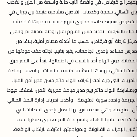
بمركز أبو قرقاص، في واقعة أثارت حالة واسعة من الحزن والغضب
بين الأهالي. سحجة وكدمات.. تفاصيل مشاجرة عنيفة بين جيران في
الخصوص سقوط صانعة محتوى شهيرة بسبب فيديوهات خادشة
للحياء بالشرقية تجديد حبس المتهم بقتل زوجته بمدينة بدر وتلقى
مركز شرطة أبو قرقاص، بحسب ما أكدته مصادر أمنية، بلاغًا من
مدرس مساعد بإحدى الجامعات، يفيد بتغيب نجلته عقب عودتها من
الحضانة، دون اتهام أحد بالتسبب في اختفائها، لتبدأ على الفور فرق
البحث الجنائي جهودها المكثفة لكشف ملابسات الواقعة. وجاءت
التحريات، التي جرت تحت إشراف اللواء حاتم حسن مدير أمن المنيا،
وبمشاركة اللواء حاتم ربيع مدير مباحث مديرية الأمن، لتكشف خيوط
الجريمة وتحدد هوية المتهمة. وأكدت تحريات إدارة البحث الجنائي
أن المتهمة، وهي سيدة سبق لها العمل بإحدى الحضانات التي
كانت تتردد عليها الطفلة وتقيم بذات القرية، جرى ضبطها عقب
تقنين الإجراءات القانونية، وبمواجهتها اعترفت بارتكاب الواقعة.