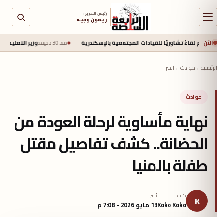
رئيس التحرير :
ريمون وجيه
الآن
ءً تشاوريًا للقيادات المجتمعية بالإسكندرية
منذ 30 دقيقة
وزير التعليم يوقع إتفاقية مع اليابان لتحويل 20 مدرسة إلى
الرئيسية
←
حوادث
←
الخبر
حوادث
نهاية مأساوية لرحلة العودة من
الحضانة.. كشف تفاصيل مقتل
طفلة بالمنيا
كتب
نُشر
K
Koko Koko
18 مايو 2026 - 7:08 م