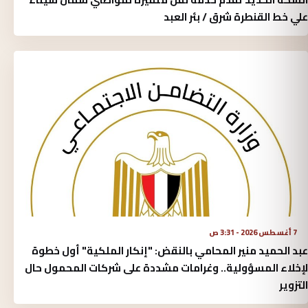
علي خط القنطرة شرق / بئر العبد
7 أغسطس 2026 - 3:31 ص
عبد الحميد منير المحامي بالنقض: "إنكار الملكية" أول خطوة
لإخلاء المسؤولية.. وغرامات مشددة على شركات المحمول حال
التزوير