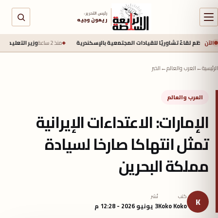
رئيس التحرير :
ريمون وجيه
الآن
لقاءً تشاوريًا للقيادات المجتمعية بالإسكندرية
منذ 2 ساعة
وزير التعليم يوقع إتفاقية مع اليابان لتحويل 20 مدرسة إل
الرئيسية
←
العرب والعالم
←
الخبر
العرب والعالم
الإمارات: الاعتداءات الإيرانية
تمثل انتهاكا صارخا لسيادة
مملكة البحرين
كتب
نُشر
K
Koko Koko
3 يونيو 2026 - 12:28 م