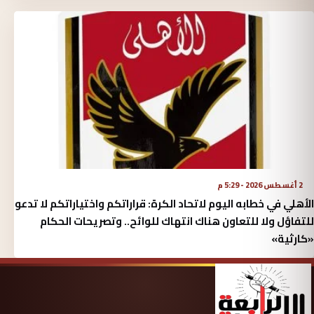
2 أغسطس 2026 - 5:29 م
الأهلي في خطابه اليوم لاتحاد الكرة:‏ قراراتكم واختياراتكم لا تدعو
للتفاؤل ولا للتعاون هناك انتهاك للوائح.. وتصريحات الحكام
«كارثية»‏