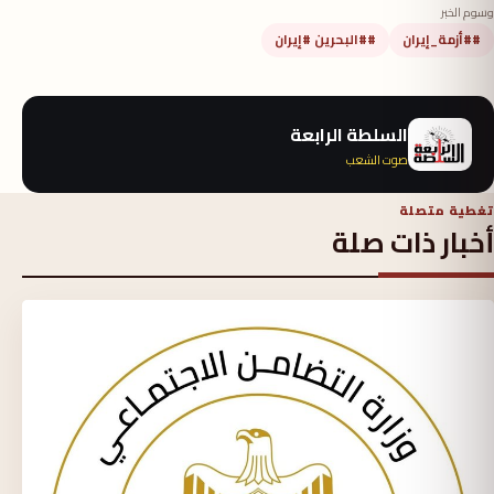
وسوم الخبر
##أزمة_إيران
##البحرين #إيران
السلطة الرابعة
صوت الشعب
تغطية متصلة
أخبار ذات صلة