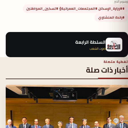
وسوم الخبر
##وزارة_الإسكان #المجتمعات_العمرانيةؤ #تسكين_المواطنين
#راندة المنشاوي
السلطة الرابعة
صوت الشعب
تغطية متصلة
أخبار ذات صلة