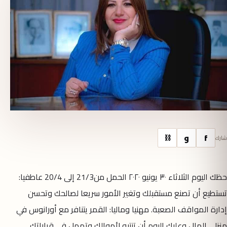
f
و
⛓
شارك
حظك اليوم الثلاثاء ٣٠ يونيو ٢٠٢٠ الحمل من21/3 إلى 20/4 عاطفيا:
تستطيع أن تصنع مستقبلك وتغير الأمور سريعا لصالحك وتحسن
إدارة المواقف الصعبة. مهنيا وماليا: القمر يتنافر مع أورانوس في
منزلي المال وعليك اليوم أن تنتبه لأموالك وتمهل في قراراتك