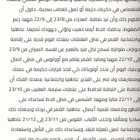
للانغماس في ذكريات حزينة أو تميل للغضب بسرعة.. حاول أن
تقاوم ذلك وأن ترد بلباقة. العذراء من 23/8 إلى 22/9 مهنيا: رغم
الضغوط، يحالفك الحظ أينما ذهبت وتؤتي جهودك ثمارها. عاطفيا
واجتماعيا: القمر في منزل العلاقات يمنحك اليوم قدرة على إقامة
حوارات متوازنة تسمح لكل فرد بالتعبير عن نفسه. الميزان من 23/9
إلى 22/10 مهنيا وماليا: القمر يتنافر مع أورانوس في منزلي المال
وعليك اليوم أن تحدد أولوياتك كي تتخذ قرارات حكيمة في عملك
ومصاريفك ولا تصر على التبذير. عاطفيا واجتماعيا: ينصحك الفلك أن
تحافظ على اللباقة لتحافظ على علاقات سليمة. العقرب من 23/10
إلى 22/11 ماليا ومهنيا: الشمس في منزل الحظ تساعدك على
التطور وتدفعك لتنمية أعمال. عاطفيا: القمر في برجك ويجعلك ذلك
ساحرا ومتألقا وتخلب الألباب. القوس من 23/11 إلى 21/12 عاطفيا
واجتماعيا: تميل للعزلة قليلا، ويساعدك ذلك على التأمل واستعادة
هدوئك النفسي، ومن الأفضل أن تتجنب الزهو بنفسك ولا تعلن