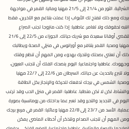
الشرائية. الثور من 21/4 إلى 21/5 مهنيا وماليا: القمر في مواجهة
برجك ومع ذلك تنفتح لك الأبواب إذا عملت بتناغم مع الآخرين، فقط
انتبه لحقوقك ولا تغامر. عاطفيا: إذا كنت متزوجا تجنب الصراع
لتقضي أوقاتا سعيدة مع شريك حياتك. الجوزاء من 22/5 إلى 21/6
مهنيا وصحيا: القمر يتنافر مع أورانوس في منزلي الصحة ويطالبك
ذلك أن تعتني بصحتك وتتحرك بهدوء ومن المهم أن تنظم وقتك
وجهودك. عاطفيا واجتماعيا: اليوم ينصحك الفلك أن تتجنب العيون،
ولا تتبرع بالحديث عن حياتك. السرطان من 22/6 إلى 22/7 مهنيا
وصحيا: الشمس في برجك تدفعك للحركة والإنجاز بكل الطاقة
والنشاط، لكن لا تكن متطلبا. عاطفيا: القمر في منزل الحب وقد ترغب
اليوم في التجديد والتحرر وقد تعبر عما بداخلك من رومانسية بصورة
عملية. الأسد من 23/7 إلى 22/8 مهنيا وعائليا: القمر في مربع برجك
ومن المهم أن تتجنب الصدام وتتذكر أن أخطاء الماضي يمكن
إصلاحها بالإصرار والمثابرة. عاطفيا واجتماعيا: الوضع الفلكي يدفعك