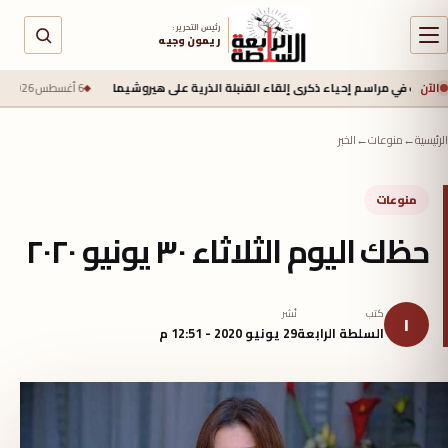
رئيس التحرير :
ريمون وجيه
الآن
راسم إحياء ذكرى إلقاء القنبلة الذرية على هيروشيما
6 أغسطس 2026 - 6:50 ص
جيش الاحتل
الرئيسية
←
منوعات
←
الخبر
منوعات
حظك اليوم الثلاثاء ٣٠ يونيو ٢٠٢٠
كتب
نُشر
ا
السلطة الرابعة
29 يونيو 2020 - 12:51 م