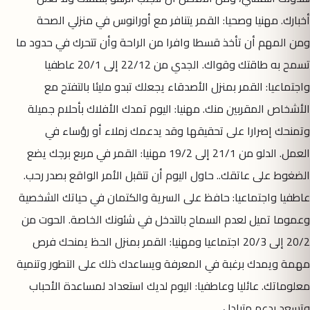
أخبارك. مهنيا وصحيا: القمر يتنافر مع أورانوس في منزلي الصحة
ومن المهم أن تأخذ قسطا وافرا من الراحة وأن تتحرك في حدود ما
تسمح به طاقتك وقواك. الجدي من 22/12 إلى 20/1 عاطفيا
واجتماعيا: القمر بمنزل الأصدقاء يجعلك تبدو مليئا بالتفتح مع
الأشخاص المقربين منك. مهنيا: اليوم تمدك الأفلاك بأحلام جميلة
وتمنحك إصرارا على تحقيقها وقد يدعمك زملاء أو رؤساء في
العمل. الدلو من 21/1 إلى 19/2 مهنيا: القمر في مربع برجك يضع
الضغوط على عاتقك.. حاول اليوم أن تتقبل الأمر الواقع بصدر رحب.
عاطفيا واجتماعيا: حافظ على السرية والكتمان في حياتك الشخصية
وعموما تميل لعدم السماح بالتدخل في شئونك الخاصة. الحوت من
20/2 إلى 20/3 اجتماعيا ومهنيا: القمر بمنزل الحظ يمنحك فرص
مهمة ويمدك برغبة في المعرفة ويساعدك ذلك على التطور وتنمية
معلوماتك. عائليا وعاطفيا: اليوم لديك استعداد لمساعدة الأحباب
وتسعد بدعم متبادل.