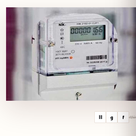
f
و
⛓
شارك