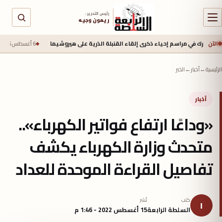
رئيس التحرير :
ريمون وجيه
الآن
رك في مراسم إحياء ذكرى إلقاء القنبلة الذرية على هيروشيما
6 أغسطس 2026 - 6:50 ص
الرئيسية
←
أخبار
←
الخبر
أخبار
«وداعًا ارتفاع فواتير الكهرباء»..
متحدث وزارة الكهرباء يكشف
تفاصيل القراءة الموحدة للعداد
كتب
نُشر
ا
السلطة الرابعة
15 أغسطس 2022 - 1:46 م