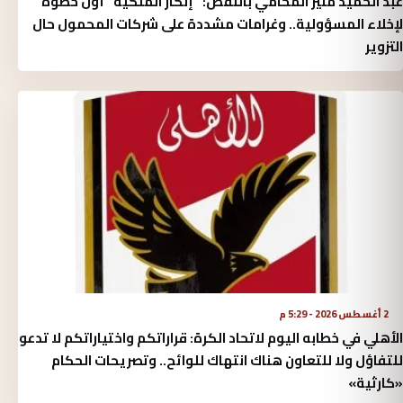
عبد الحميد منير المحامي بالنقض: "إنكار الملكية" أول خطوة
لإخلاء المسؤولية.. وغرامات مشددة على شركات المحمول حال
التزوير
2 أغسطس 2026 - 5:29 م
الأهلي في خطابه اليوم لاتحاد الكرة:‏ قراراتكم واختياراتكم لا تدعو
للتفاؤل ولا للتعاون هناك انتهاك للوائح.. وتصريحات الحكام
«كارثية»‏