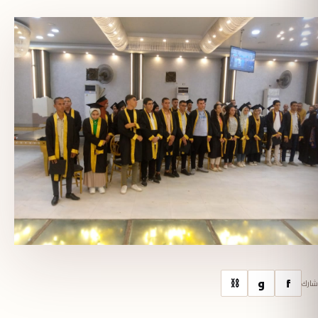
f
و
⛓
شارك