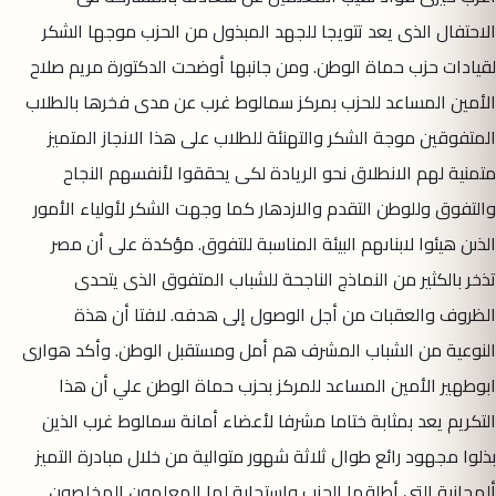
الاحتفال الذى يعد تتويجا للجهد المبذول من الحزب موجها الشكر
لقيادات حزب حماة الوطن. ومن جانبها أوضحت الدكتورة مريم صلاح
الأمين المساعد للحزب بمركز سمالوط غرب عن مدى فخرها بالطلاب
المتفوقين موجة الشكر والتهنئة للطلاب على هذا الانجاز المتميز
متمنية لهم الانطلاق نحو الريادة لكى يحققوا لأنفسهم النجاح
والتفوق وللوطن التقدم والازدهار كما وجهت الشكر لأولياء الأمور
الذىن هيئوا لابناىهم البيئة المناسبة للتفوق. مؤكدة على أن مصر
تذخر بالكثير من النماذج الناجحة للشباب المتفوق الذى يتحدى
الظروف والعقبات من أجل الوصول إلى هدفه. لافتا أن هذة
النوعية من الشباب المشرف هم أمل ومستقبل الوطن. وأكد هوارى
ابوطهير الأمين المساعد للمركز بحزب حماة الوطن علي أن هذا
التكريم يعد بمثابة ختاما مشرفا لأعضاء أمانة سمالوط غرب الذين
بذلوا مجهود رائع طوال ثلاثة شهور متوالية من خلال مبادرة التميز
ألمجانية التى أطلقها الحزب واستجابة لها المعلمون المخلصون