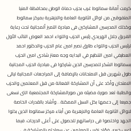
كرمت أمانة سمالوط غرب بحزب حماة الوطن بمحافظة المنيا
المتفوقين من اوائل الثانوية العامة والازهرية بمركز سمالوط
وكذلك المدرسين المشاركين فى مبادرة التميز ألمجانية تحت رعاية
الفريق جلال الهريدي رئيس الحزب واللواء احمد العوض النائب الأول
لرئيس الحزب واللواء طارق نصير امين عام الحزب والدكتور احمد
العطيفي امين التنظيم في البدايه وجه معتز شادى امين الحزب
بسمالوط الشكر للمدرسين الذين شاركوا فى مبادرة الحزب المجانية
طول شهرين قبل الامتحانات بالإضافة إلى المراجعات المجانية ليالى
الامتحان وأكد على أن المشاركة الفعالة من قبل المعلمين والحزب
والطلبة تعد صورة مضيئه من صورالمشاركة المجتمعية التى نسعى
جميعا إلى دعمها بكل السبل الممكنة. . وأشاد بالقدرات الخاصة
لاوائل الثانوية العامة والازهرية من أبناء مركز سمالوط الذين بذلوا
الجهد واخلصوا فى دراساتهم للحصول على أعلى الدرجات. فيما
اعرب خيرى فؤاد نقيب المعلمين عن سعادته بالمشاركة فى