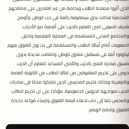
الذى أثروا مصلحة الطلاب وبخاصة من غير القادرين على مصالحهم
الشخصية فكانت بحق سيمفونية رائعة فى حب الوطن. وأوضح
شريف السوبى امين التعليم بالحزب على أهمية دور الأحزاب
والمجتمع المدنى للمساهمة فى العملية التعليمية وتذليل
الصعوبات أمام أبنائنا الطلاب والمساهمة فى بث روح التفوق بينهم
ليكونوا أملا فى مستقبل مشرق للوطن. واضافت مديحة بدوى
منسق مبادرة التميز. بالحزب والأمين المساعد للتعليم أن الحزب
حربص على تكريم المتفوقين من ابنائنا الطلاب من الثانوية العامة
والازهرية وكذلك تكريم المدرسين الذين شاركوا مجانا فى مبادرات
الحزب لمواجهة الدروس الخصوصية. مؤكدا على ان تكريم الطالب
والمدرس جنبا إلى جنب لاعلاء قيمة التفوق وارساء قواعد جديدة
للتفوق وتحفيز الهمم.