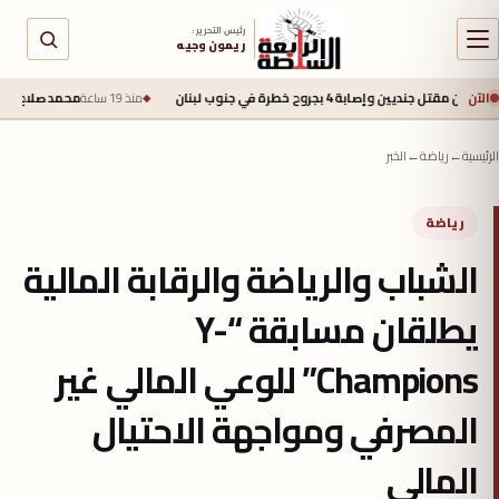
رئيس التحرير :
ريمون وجيه
الآن
4 بجروح خطرة في جنوب لبنان
منذ 19 ساعة
محمد صلاح يقترب من طرابزون سبو
الرئيسية
←
رياضة
←
الخبر
رياضة
الشباب والرياضة والرقابة المالية
يطلقان مسابقة “Y-
Champions” للوعي المالي غير
المصرفي ومواجهة الاحتيال
المالي