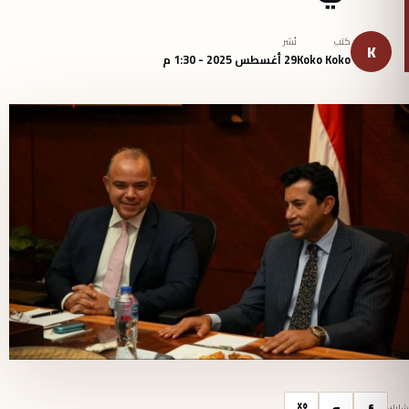
كتب
نُشر
K
Koko Koko
29 أغسطس 2025 - 1:30 م
f
و
⛓
شارك