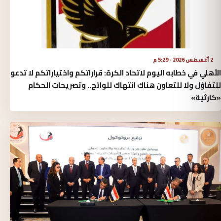
2 أغسطس 2026 - 5:29 م
الأهلي في خطابه اليوم لاتحاد الكرة:‏ قراراتكم واختياراتكم لا تدعو
للتفاؤل ولا للتعاون هناك انتهاك للوائح.. وتصريحات الحكام
«كارثية»‏