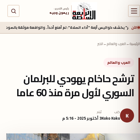
رئيس التحرير :
ريمون وجيه
الآن
 يكشف كواليس أزمة "أداء الصلاة": لم أمنع أحداً.. والواقعة موثقة بالصوت والصورة
الرئيسية
←
العرب والعالم
←
الخبر
العرب والعالم
ترشح حاخام يهودي للبرلمان
السوري لأول مرة منذ 60 عاما
كتب
نُشر
K
Koko Koko
3 أكتوبر 2025 - 5:16 م