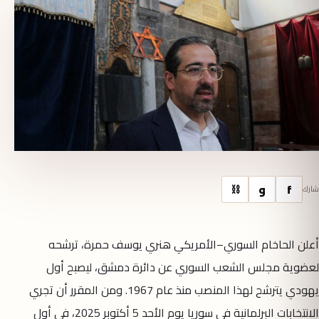
f
و
⛓
شارك
أعلن الحاخام السوري–الأمريكي هنري يوسف حمرة، ترشحه
لعضوية مجلس الشعب السوري عن دائرة دمشق، ليصبح أول
يهودي يترشح لهذا المنصب منذ عام 1967. ومن المقرر أن تجري
الانتخابات البرلمانية في سوريا يوم الأحد 5 أكتوبر 2025، في أول