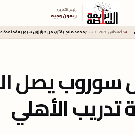
رئيس التحرير :
ريمون وجيه
محمد صلاح يقترب من طرابزون سبور بعقد لمدة عامين وراتب سنوي 22 ملي
س سوروب يصل ال
 تدريب الأهلي