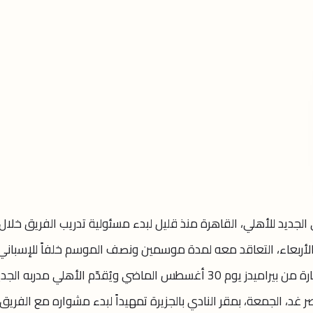
لجديد للأهلي، القاهرة منذ قليل لبدء مسئولية تدريب الفريق خلال
الأربعاء، التعاقد معه لمدة موسمين ونصف الموسم خلفاً للإسباني
خوسيه ريبيرو الذي تمت إقالته عقب الخسارة من بيراميدز يوم 30 أغسطس الماضي ويُقدّم الأهلي مدربه ال
د، الجمعة، بمقر النادي بالجزيرة تمهيداً لبدء مشواره مع الفريق