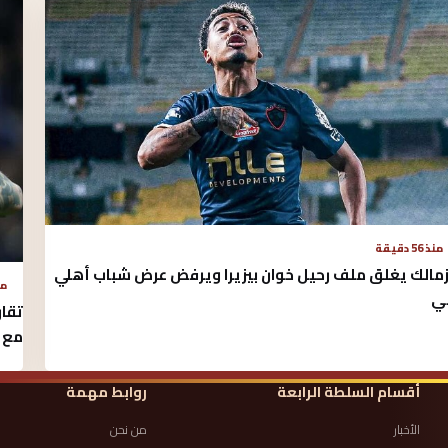
منذ 56 دقيقة
زمالك يغلق ملف رحيل خوان بيزيرا ويرفض عرض شباب أهلي
منذ 
ي
تقار
مع 
أقسام السلطة الرابعة
روابط مهمة
الأخبار
من نحن