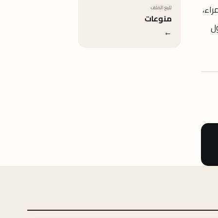
راء،
تابع الملف
منوعات
ول
←