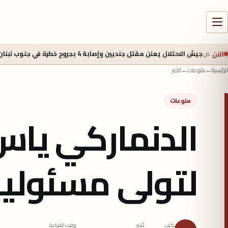
الآن
لاحتلال يعلن مقتل جنديين وإصابة 4 بجروح خطرة في جنوب لبنان
5 أغسطس 2026 - 2:40 م
الرئيسية
←
منوعات
←
الخبر
منوعات
الدنماركي يا
لتولى مسئولية
كتب
نُشر
وقت القراءة