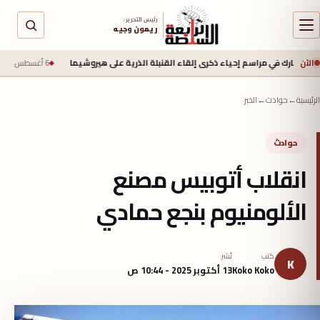
رئيس التحرير :
ريمون وجيه
الآن
 في مراسم إحياء ذكرى إلقاء القنبلة الذرية على هيروشيما
6 أغسطس 2026 - 6:50 ص
ج
الرئيسية
←
حوادث
←
الخبر
حوادث
انقلاب أتوبيس مصنع
الألومنيوم بنجع حمادي
كتب
نُشر
K
Koko Koko
13 أكتوبر 2025 - 10:44 ص