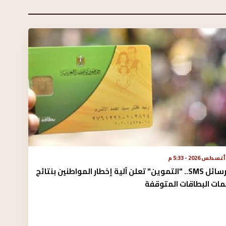
عبر رسائل SMS.. "التموين" تعلن آلية إخطار المواطنين بنتائج
مات البطاقات المتوقفة