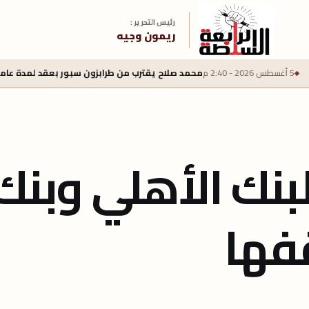
رئيس التحرير :
ريمون وجيه
محمد صلاح يقترب من طرابزون سبور بعقد لمدة عامين وراتب سنوي 22 مليون يورو
بنك الأهلي وبنك
فها