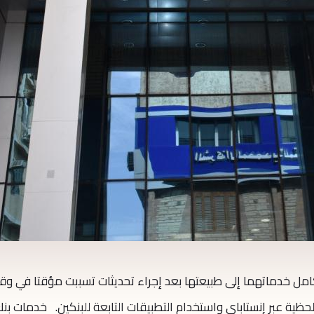
مل خدماتهما إلى طبيعتها بعد إجراء تحديثات تسببت مؤقتا في و
حظية عبر إنستاباي واستخدام التطبيقات التابعة للبنكين. خدمات بن