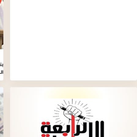
بن
ال