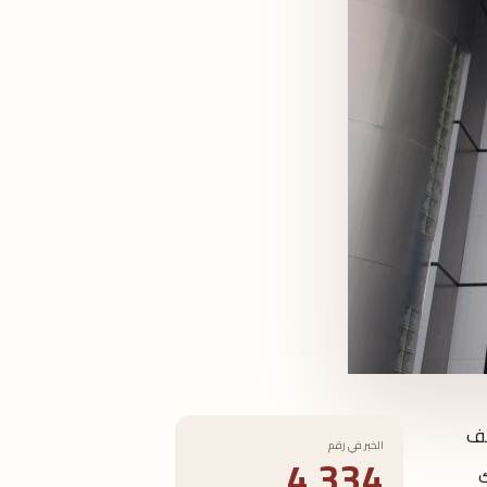
قف
الخبر في رقم
4,334
ك