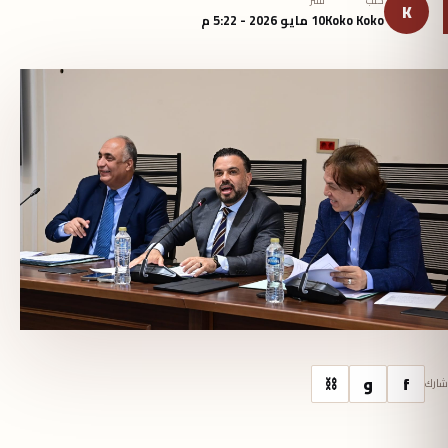
كتب
نُشر
K
Koko Koko
10 مايو 2026 - 5:22 م
f
و
⛓
شارك