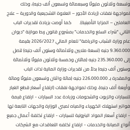
وتسعة وثلاثون مليونًا وسبعمائة وتسعون ألف جنيه)، وذلك
لمواجهة نفقات (زيادة الأجور – العلاوة التشجيعية والدورية – علاج
العاملين – المزايا التأمينية). كما أوصت بزيادة تقديرات الباب
الثاني "شراء السلع والخدمات" بمشروع قانون ربط موازنة "ديوان
عام وزارة الشباب والرياضة" للعام المالي 2026/2027 بقيمة
9.360.000 جنيه (تسعة ملايين وثلاثمائة وستون ألف جنيه) لتصل
إلى 235.360.000 جنيه (مائتان وخمسة وثلاثون مليونًا وثلاثمائة
وستون ألف جنيه) بدلاً من تقديرات وزارة المالية لذات الباب
والمقدرة بـ 226.000.000 جنيه (مائة واثنان وتسعون مليونًا ومائة
وأربعة ألف جنيه)، وذلك لمواجهة نفقات (ارتفاع أسعار قطع الغيار
للسيارات والزيوت والشحومات وزيادة عدد السيارات - ارتفاع قيمة
فواتير استهلاك الكهرباء والمياه لمبني الوزارة والجهات التابعة لها
- ارتفاع أسعار المواد البترولية للسيارات - ارتفاع تكلفة أعمال جميع
أنواع الصيانة والخدمات - ارتفاع تكلفه التعاقدات مع الشركات