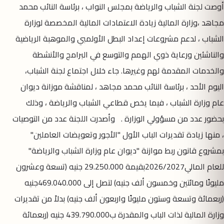
أوصت لجنة الشباب والرياضة بمجلس النواب ، برئاسة النائب محمد
مجاهد ،وزارة المالية زيادة الاعتمادات المالية المخصصة لوزارة
الشباب ، لدعم مشروعات إعداد البطل الأولمبي والموهبة الرياضية
والناشئين ورعاية ذوي الهمم والتوسع في البرامج والأنشطة
والخدمات المقدمة لهم وغيرها. جاء خلال اجتماع لجنة الشباب،
اليوم الأحد ، برئاسة النائب محمد مجاهد ، لمناقشة موزانة ديوان
عام وزارة الشباب ، فيما يخص قطاعي الشباب والرياضة ، وذلك
بحضور عدد من مسؤولي الوزارة . وأصدرت اللجنة عدد من التوصيات
، منها زيادة تقديرات الباب الأول "الأجور وتعويضات العاملين"
بمشروع قانون ربط موازنة "ديوان عام وزارة الشباب والرياضة"
للعام المالي2026/2027بقيمة 29.250.000 جنيه (تسعة وعشرون
مليونًا ومائتين وخمسون ألف جنيه) لتصل إلى 469.040.000جنيه
(ربعمائة وتسعة وستون مليونًا واربعون ألف جنيه) بدلاً من تقديرات
وزارة المالية لذات الباب والمقدرة ب439.790.000 جنيه (ربعمائة