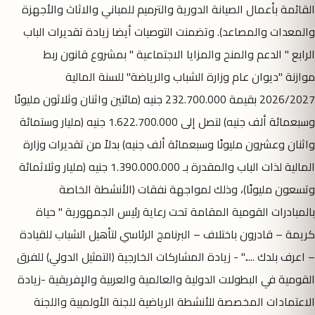
القائمة بأعمال الصيانة الدورية والترميم للمباني والاثاث والأجهزة
والمعدات والمصاعد). وتضمنت التوصيات أيضا زيادة تقديرات الباب
الرابع " الدعم والمنح والمزايا الاجتماعية " بمشروع قانون ربط
موازنة "ديوان عام وزارة الشباب والرياضة" للسنة المالية
2026/2027 بقيمة 232.700.000 جنيه (مائتين واثنان وثلاثون مليونًا
وسبعمائة ألف جنيه) لتصل إلى 1.622.700.000 جنيه (مليار وستمائة
واثنان وعشرون مليونًا وسبعمائة ألف جنيه) بدلاً من تقديرات وزارة
المالية لذات الباب والمقدرة بـ 1.390.000.000 جنيه (مليار وثلاثمائة
وتسعون مليونًا)، وذلك لمواجهة نفقات (الأنشطة الخاصة
بالمبادرات القومية المقامة تحت رعاية رئيس الجمهورية " حياة
كريمة – قادرون باختلاف – البرنامج الرئاسي لتأهيل الشباب للقيادة
– اعرف بلدك ....." - زيادة المشاركات الخارجية (التمثيل الدولي) للفرق
القومية في البطولات الدولية والعالمية والعربية والإفريقية -زيادة
الاعتمادات المخصصة للأنشطة الرياضية للجنة الأولمبية واللجنة