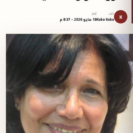
كتب
نُشر
K
Koko Koko
18 مايو 2026 - 8:37 م