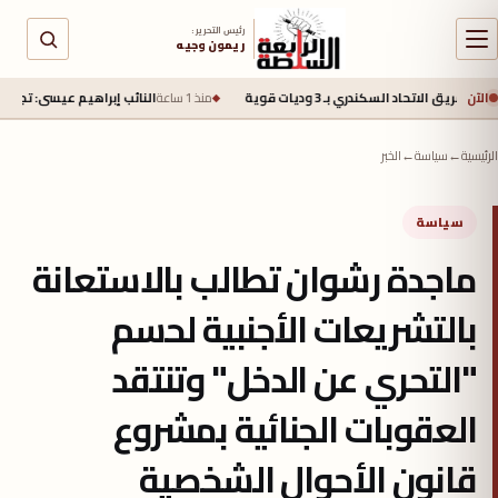
رئيس التحرير :
ريمون وجيه
الآن
كندري بـ 3 وديات قوية
منذ 1 ساعة
النائب إبراهيم عيسى: تجاوز الصادرات الزراعية 6.2 مليون طن يعكس قوة القطاع الزراعي ونجاح جهود الدولة في فتح أسو
الرئيسية
←
سياسة
←
الخبر
سياسة
ماجدة رشوان تطالب بالاستعانة
بالتشريعات الأجنبية لحسم
"التحري عن الدخل" وتنتقد
العقوبات الجنائية بمشروع
قانون الأحوال الشخصية