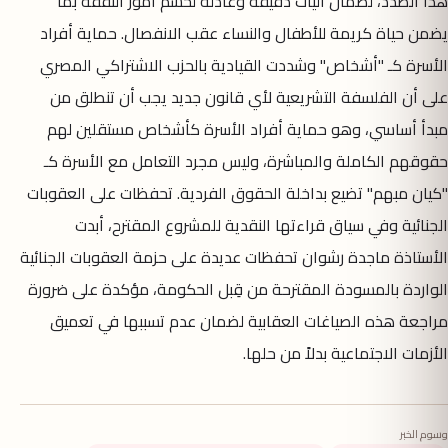
هذا الصدد، لضمان آليات دقيقة وعادلة لحسم أمور النفقة بما
يضمن حياة كريمة للأطفال والنساء عقب الانفصال. حماية أفراد
الأسرة كـ "أشخاص" وشددت القيادية بالحزب الاشتراكي المصري
على أن الفلسفة التشريعية لأي قانون جديد يجب أن تنطلق من
مبدأ أساسي، وهو حماية أفراد الأسرة كأشخاص مستقلين لهم
حقوقهم الكاملة والمباشرة، وليس مجرد التعامل مع الأسرة كـ
"كيان مبهم" تضيع بداخلة الحقوق الفردية. تحفظات على العقوبات
الجنائية وفي سياق قراءتها النقدية للمشروع المقترح، أبدت
الأستاذة ماجدة رشوان تحفظات عديدة على حزمة العقوبات الجنائية
الواردة بالمسودة المقترحة من قِبل الحكومة، مؤكدة على ضرورة
مراجعة هذه الصياغات العقابية لضمان عدم تسببها في تعميق
الأزمات الاجتماعية بدلاً من حلها.
وسوم الخبر