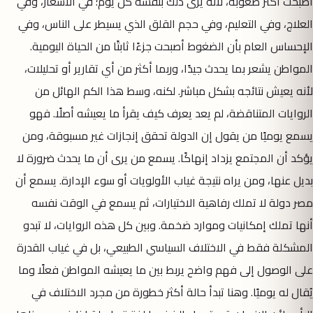
أصبحت أكثر صعوبة، لأنه يرى ذلك بنفسه كل يوم؛ في الأسعار، وفي
العلاج، وفي التعليم، وفي حجم القلق الذي يسيطر على الناس، وفي
الإحساس العام بأن الضغوط أصبحت جزءًا ثابتًا من الحياة اليومية.
المواطن يشعر بما يحدث جيدًا، وربما أكثر من أي تقارير أو تحليلات،
لأنه يعيش نتائجه بشكل مباشر. لكنه، وسط هذا الكم الهائل من
الروايات المتناقضة، لم يعد يعرف كيف يقرأ ما يعيشه أصلًا. فهو
يسمع يوميًا من يقول إن الدولة تحقق إنجازات غير مسبوقة، ومن
يؤكد أن المجتمع يزداد إنهاكًا. يسمع من يرى أن ما يحدث ضرورة لا
بديل عنها، ومن يراه نتيجة غياب الأولويات أو سوء الإدارة. يسمع أن
مصر دولة لا تملك رفاهية الاختيارات، ثم يسمع في الوقت نفسه
أنها تملك إمكانيات وموارد ضخمة. وبين كل هذه الروايات، لا تبدو
المشكلة فقط في الاختلاف السياسي الطبيعي، بل في غياب القدرة
على الوصول إلى فهم واضح يربط بين ما يعيشه المواطن فعلًا وما
يُقال له يوميًا. وهنا تبدأ حالة أكثر خطورة من مجرد الاختلاف في