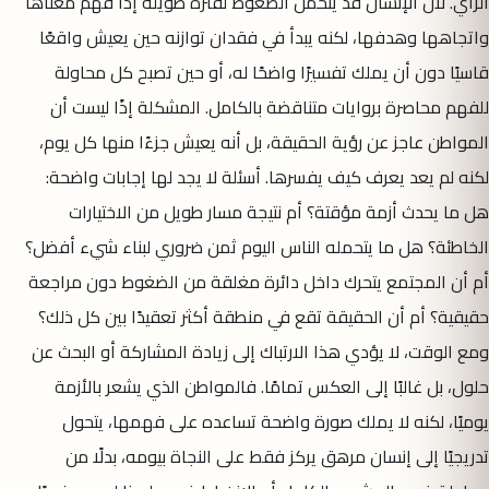
الرأي. لأن الإنسان قد يتحمل الضغوط لفترة طويلة إذا فهم معناها
واتجاهها وهدفها، لكنه يبدأ في فقدان توازنه حين يعيش واقعًا
قاسيًا دون أن يملك تفسيرًا واضحًا له، أو حين تصبح كل محاولة
للفهم محاصرة بروايات متناقضة بالكامل. المشكلة إذًا ليست أن
المواطن عاجز عن رؤية الحقيقة، بل أنه يعيش جزءًا منها كل يوم،
لكنه لم يعد يعرف كيف يفسرها. أسئلة لا يجد لها إجابات واضحة:
هل ما يحدث أزمة مؤقتة؟ أم نتيجة مسار طويل من الاختيارات
الخاطئة؟ هل ما يتحمله الناس اليوم ثمن ضروري لبناء شيء أفضل؟
أم أن المجتمع يتحرك داخل دائرة مغلقة من الضغوط دون مراجعة
حقيقية؟ أم أن الحقيقة تقع في منطقة أكثر تعقيدًا بين كل ذلك؟
ومع الوقت، لا يؤدي هذا الارتباك إلى زيادة المشاركة أو البحث عن
حلول، بل غالبًا إلى العكس تمامًا. فالمواطن الذي يشعر بالأزمة
يوميًا، لكنه لا يملك صورة واضحة تساعده على فهمها، يتحول
تدريجيًا إلى إنسان مرهق يركز فقط على النجاة بيومه، بدلًا من