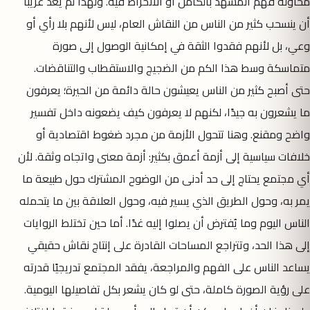
محاولة فهم المشهد بالكامل أو الانخراط فيه. ولهذا لم يعد غريبًا
أن ينسحب كثير من الناس من النقاش العام، ليس لأنهم بلا رأي أو
وعي، بل لأنهم فقدوا الثقة في إمكانية الوصول إلى صورة
متماسكة وسط هذا الكم من الضجيج والاستقطاب والتناقضات.
حتى أصبح كثير من الناس يعيشون حالة دائمة من الحيرة؛ يعرفون
ما يشعرون به جيدًا، لكنهم لا يعرفون كيف يضعونه داخل تفسير
واضح ومقنع. وهنا تتحول الأزمة من مجرد ضغوط اقتصادية أو
خلافات سياسية إلى أزمة أعمق بكثير: أزمة معنى واتجاه وثقة. لأن
أي مجتمع يحتاج إلى حد أدنى من الوضوح المشترك حول طبيعة ما
يمر به، وحول الطريق الذي يسير فيه، وحول العلاقة بين ما يتحمله
الناس اليوم وما يُفترض أن يصلوا إليه غدًا. أما حين تختلط الروايات
إلى هذا الحد، وتتراجع المساحات القادرة على إنتاج نقاش حقيقي
يساعد الناس على الفهم والمراجعة، يفقد المجتمع تدريجيًا قدرته
على رؤية الصورة كاملة، حتى لو كان يشعر بكل تفاصيلها اليومية.