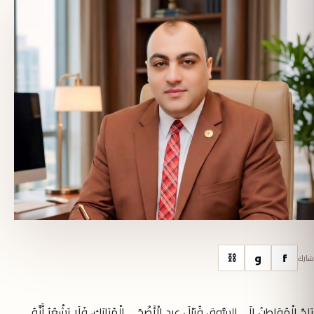
f
و
⛓
شارك
يَلِجُ الْمُوَاطِنُ إِلَى السُّوقِ قُبَيْلَ عِيدِ الْأَضْحَى الْمُبَارَكِ، فَلَا يَشْعُرُ أَنَّهُ