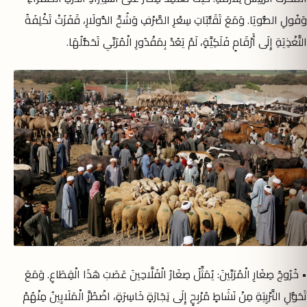
وَفُولِ الصُّويَا. وَمَعَ تَقَلُّبَاتِ سِعْرِ الصَّرْفِ وَشُحِّ الدُّولَارِ، قَفَزَتْ تَكْلِفَةُ
التَّغْذِيَةِ إِلَى أَرْقَامٍ فَلَكِيَّةٍ، لَمْ يَعُدْ بِمَقْدُورِ الْمُرَبِّي تَحَمُّلُهَا.
• خُرُوجُ صِغَارِ الْمُرَبِّينَ: يُمَثِّلُ صِغَارُ الْفَلَّاحِينَ عَصَبَ هَذَا الْقِطَاعِ. وَمَعَ
تَحَوُّلِ التَّرْبِيَةِ مِنْ نَشَاطٍ مُرْبِحٍ إِلَى تِجَارَةٍ خَاسِرَةٍ، اضْطُرَّ الْمَلَايِينُ مِنْهُمْ