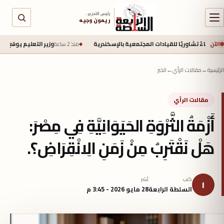
رئيس التحرير :
ريمون وجيه
الآن
ًا للقيادات المجتمعية بالإسكندرية
منذ 2 ساعة
وزير التعليم يوقع إتفاقية مع اليابان لتحويل 20 مدرسة إلى مدارس دولية وفق المناهج وا
الرئيسية
←
مقالات الرأي
←
الخبر
مقالات الرأي
أَزْمَةُ الثَّرْوَةِ الحَيَوَانِيَّةِ فِي مِصْرَ:
هَلْ نَقْتَرِبُ مِنْ زَمَنِ الِانْقِرَاضِ؟.
كتب
نُشر
ا
السلطة الرابعة
28 مايو 2026 - 3:45 م