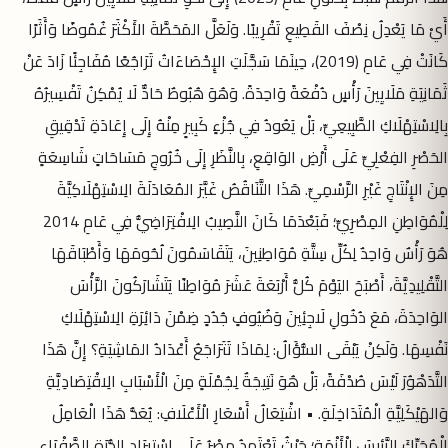
أَيْ مَا يَعْدِلُ نِصْفَ القَطِيعِ تَقْرِيبًا. وَلَعَلَّ المَحَطَّةَ الأَكْثَرَ غُمُوضًا وَأَثَرًا
كَانَتْ فِي عَامِ (2019)، حِينَمَا سَجَّلَتِ الإِحْصَاءَاتُ تَرَاجُعًا مُفَاجِئًا زَادَ عَنْ
ثَمَانِيَةِ مَلَايِينَ رَأْسٍ دُفْعَةً وَاحِدَةً. وَهُوَ هُبُوطٌ حَادٌّ لَا يُمْكِنُ تَفْسِيرُهُ
بِالِاسْتِهْلَاكِ الطَّبِيعِيِّ، بَلْ يَعُودُ فِي جُزْءٍ كَبِيرٍ مِنْهُ إِلَى إِعَادَةِ تَدْقِيقِ
الحَصْرِ الفِعْلِيِّ عَلَى أَرْضِ الوَاقِعِ، بِالنَّظَرِ إِلَى خُرُوجِ مَسَاحَاتٍ شَاسِعَةٍ
مِنَ الإِنْتَاجِ غَيْرِ الرَّسْمِيِّ. هَذَا التَّنَاقُصُ غَيَّرَ المُعَادَلَةَ الِاسْتِهْلَاكِيَّةَ
لِلْمُوَاطِنِ المِصْرِيِّ؛ فَبَعْدَمَا كَانَ النَّصِيبُ الِافْتِرَاضِيُّ فِي عَامِ 2014
هُوَ رَأْسٌ وَاحِدٌ لِكُلِّ سِتَّةِ مُوَاطِنِينَ، يَتَقَاسَمُونَ لُحُومَهَا وَأَطْبَاقَهَا
التَّقْلِيدِيَّةَ، أَصْبَحَ اليَوْمَ كُلُّ أَرْبَعَةَ عَشَرَ مُوَاطِنًا يَتَشَارَكُونَ الرَّأْسَ
الوَاحِدَةَ، مَعَ دُخُولِ لَاجِئِينَ وَضُيُوفٍ جُدُدٍ ضِمْنَ دَائِرَةِ الِاسْتِهْلَاكِ
نَفْسِهَا. وَلَكِنْ يَبْقَى السُّؤَالُ: لِمَاذَا تَتَرَاجَعُ أَعْدَادُ المَاشِيَةِ؟ إِنَّ هَذَا
التَّدَهْوُرَ لَيْسَ صُدْفَةً، بَلْ هُوَ نَتِيجَةٌ لِجُمْلَةٍ مِنَ الْأَسْبَابِ الِاقْتِصَادِيَّةِ
وَالهَيْكَلِيَّةِ الْمُتَدَاخِلَةِ. • اشْتِعَالُ أَسْعَارِ الْأَعْلَافِ: يُعَدُّ هَذَا الْعَامِلُ
الْمُحَرِّكَ الرَّئِيسَ لِلْأَزْمَةِ؛ حَيْثُ تَعْتَمِدُ مِصْرُ عَلَى اسْتِيرَادِ الذُّرَةِ الصَّفْرَاءِ