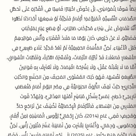
يَطَأُ سُوقًا لِلْمَوَاشِي، بَلْ يَخُوضُ اخْتِبَارًا قَاسِيًا فِي الْقُدْرَةِ عَلَى تَحَمُّلِ
الصَّدَمَاتِ النَّفْسِيَّةِ الْمُرَوِّعَةِ! أَرْقَامٌ فَلَكِيَّةٌ لَوْ سَمِعَهَا أَجْدَادُنَا لَظَنُّوا
أَنَّنَا نَتَفَاوَضُ عَلَى شِرَاءِ مُحَرِّكَاتِ طَائِرَاتٍ، أَوْ قِطَعِ غِيَارٍ لِمَرْكَبَاتٍ
فَضَائِيَّةٍ، لَا عَنْ خَرُوفٍ كَانَ يَوْمًا مَا مَلَاذَ الْفُقَرَاءِ وَأُنْسَ مَوَائِدِهِمْ
قَبْلَ الْأَغْنِيَاءِ. لَكِنَّ المَأْسَاةَ الحَقِيقِيَّةَ لَمْ تَعُدْ مُجَرَّدَ غَلَاءٍ طَبِيعِيٍّ فِي
الأَسْعَارِ؛ فَالغَلَاءُ قَدْ تُبَرِّرُهُ الأَزَمَاتُ، وَتُفَسِّرُهُ النُّدْرَةُ، وَتَقَلُّبَاتُ الأَسْوَاقِ،
أَمَّا مَا لَا يَقْبَلُهُ عَقْلٌ، وَلَا يَشْرَحُهُ اقْتِصَادٌ، وَلَا تَعْتَرِفُ بِهِ قَوَانِينُ
الطَّبِيعَةِ نَفْسُهَا، فَهُوَ ذَلِكَ المُسْتَوَى المَخِيفُ مِنَ الجَشَعِ وَالخُبْثِ
التِّجَارِيِّ؛ حَيْثُ تَقِفُ الثَّرْوَةُ الحَيَوَانِيَّةُ فِي مِصْرَ اليَوْمَ أَمَامَ مُنْعَطَفٍ
تَارِيخِيٍّ خَطِيرٍ، يَمَسُّ بِشَكْلٍ مُبَاشِرٍ أَمْنَهَا الغِذَائِيَّ، وَيُهَدِّدُ قُوتَ
المَلَايِينِ مِنَ البُسَطَاءِ. فَالْأَرْقَامُ الْإِحْصَائِيَّةُ تَكْشِفُ عَنْ تَرَاجُعٍ حَادٍّ
وَمُخِيفٍ؛ فَفِي عَامِ (2014)، كَانَ إِجْمَالِيُّ رُؤُوسِ الْمَاشِيَةِ (مِنْ أَبْقَارٍ،
وَجَامُوسٍ، وَجِمَالٍ، وَأَغْنَامٍ) يَقْتَرِبُ مِنْ ثَمَانِيَةَ عَشَرَ مَلْيُونَ رَأْسٍ. لَكِنَّ
هَذَا الرَّقَمَ هَبَطَ بِحُلُولِ عَامِ (2025) إِلَى نَحْوِ ثَمَانِيَةِ مَلَايِينَ رَأْسٍ فَقَطْ،