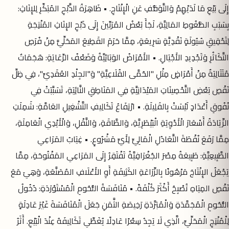
إِلَى بَيْعِ مَا لَدَيْهِمْ وَالتَّوَقُّفِ عَنِ الْإِنْتَاجِ. • ظَاهِرَةُ الذَّبْحِ المُبَكِّرِ لِلإِنَاثِ:
بِسَبَبِ الضُّغُوطِ المَالِيَّةِ، لَجَأَ بَعْضُ المُرَبِّينَ إِلَى ذَبْحِ الإِنَاثِ المُنْتِجَةِ
لِتَحْقِيقِ سُيُولَةٍ نَقْدِيَّةٍ سَرِيعَةٍ، مِمَّا حَرَمَ القَطِيعَ المَحَلِّيَّ مِنْ فُرَصِ
التَّكَاثُرِ وَتَجْدِيدِ الأَجْيَالِ. • الأَمْرَاضُ الوَبَائِيَّةُ وَضَعْفُ الرِّعَايَةِ: هَجَمَاتٌ
مُتَتَالِيَةٌ مِنْ أَمْرَاضٍ مِثْلِ "الحُمَّى القُلَاعِيَّةِ" وَ"الجِلْدِ العُقَدِيِّ"، فِي ظِلِّ
نَقْصِ بَعْضِ التَّحْصِينَاتِ المَيْدَانِيَّةِ فِي المَنَاطِقِ النَّائِيَةِ، تَسَبَّبَتْ فِي
نُفُوقِ أَعْدَادٍ لَيْسَتْ بِالقَلِيلَةِ. • ارْتِفَاعُ تَكَالِيفِ التَّشْغِيلِ العَامَّةِ: شَمِلَتِ
الزِّيَادَةُ أَسْعَارَ الْأَدْوِيَةِ الْبَيْطَرِيَّةِ، وَالطَّاقَةِ، وَالنَّقْلِ، وَالْأَيْدِي الْعَامِلَةِ،
مِمَّا رَفَعَ نُقْطَةَ التَّعَادُلِ الْمَالِيِّ لِأَيِّ مَشْرُوعٍ. • غِيَابُ المَرَاعِي
الطَّبِيعِيَّةِ: طَبِيعَةُ مِصْرَ الجُغْرَافِيَّةُ تَفْتَقِرُ إِلَى المَرَاعِي المَفْتُوحَةِ، مِمَّا
يَجْعَلُ الإِنْتَاجَ مَرْهُونًا بِالزِّرَاعَةِ الكَثِيفَةِ أَوِ الأَعْلَافِ المُصَنَّعَةِ، وَهِيَ مَعَ
نَقْصِ المِيَاهِ تُصْبِحُ أَكْثَرَ كُلْفَةً. • مُنَافَسَةُ اللُّحُومِ الْمُسْتَوْرَدَةِ: دُخُولُ
اللُّحُومِ الْمُجَمَّدَةِ وَالْمُبَرَّدَةِ رَخِيصَةِ الثَّمَنِ جَعَلَ الْمُنَافَسَةَ غَيْرَ عَادِلَةٍ
لِلْمُنْتِجِ الْمَحَلِّيِّ، الَّذِي لَا يَجِدُ سِعْرًا عَادِلًا يُغَطِّي تَكَالِيفَهُ عِنْدَ الْبَيْعِ. أَثَرُ