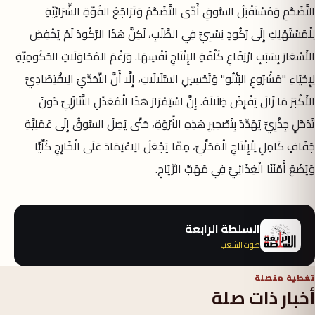
التَّضَخُّمِ وَمُسْتَقْبَلُ السُّوقِ أَدَّى التَّضَخُّمُ وَتَرَاجُعُ القُوَّةِ الشِّرَائِيَّةِ
لِلْمُسْتَهْلِكِ إِلَى رُكُودٍ نِسْبِيٍّ فِي الطَّلَبِ، لَكِنَّ هَذَا الرُّكُودَ لَمْ يَخْفِضِ
الأَسْعَارَ بِسَبَبِ ارْتِفَاعِ كُلْفَةِ الإِنْتَاجِ نَفْسِهَا. وَرَغْمَ المُحَاوَلَاتِ الحُكُومِيَّةِ
لِإِحْيَاءِ "مَشْرُوعِ البَتْلُو" وَتَحْسِينِ السُّلَالَاتِ، إِلَّا أَنَّ التَّحَدِّيَ الِاقْتِصَادِيَّ
الأَكْبَرَ مَا زَالَ يَفْرِضُ ظِلَالَهُ. إِنَّ اسْتِمْرَارَ هَذَا الْمُعَدَّلِ التَّنَازُلِيِّ دُونَ
تَدَخُّلٍ جِذْرِيٍّ يُهَدِّدُ بِتَصْحِيرِ هَذِهِ الثَّرْوَةِ، حَتَّى يَصِلَ السُّوقُ إِلَى عَمَلِيَّةِ
جَفَافٍ كَامِلٍ لِلْإِنْتَاجِ الْمَحَلِّيِّ، مِمَّا يَجْعَلُ الِاعْتِمَادَ عَلَى الْخَارِجِ كُلِّيًّا
وَيَضَعُ أَمْنَنَا الْغِذَائِيَّ فِي مَهَبِّ الرِّيَاحِ.
السلطة الرابعة
صوت الشعب
تغطية متصلة
أخبار ذات صلة