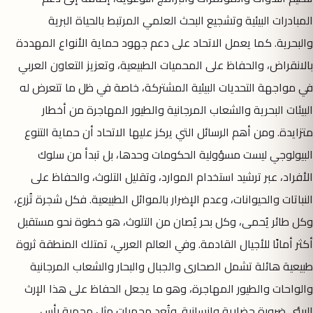
المبادرات البيئية وتشجيع البحث العلمي المرتبط بالحياة البرية
والبحرية. كما يعمل الاتحاد على دعم جهود حماية الأنواع المهددة
بالانقراض، والحفاظ على المحميات الطبيعية، وتعزيز التعاون العربي
في مواجهة التحديات البيئية المشتركة، خاصة في ظل ما تتعرض له
البيئات البحرية والشعاب المرجانية والطيور المهاجرة من أخطار
متزايدة. ومن أهم الرسائل التي يركز عليها الاتحاد أن حماية التنوع
البيولوجي ليست مسؤولية الحكومات وحدها، بل تبدأ من سلوك
الأفراد، عبر ترشيد استخدام الموارد، وتقليل التلوث، والحفاظ على
النباتات والحيوانات، وعدم الإضرار بالموائل الطبيعية. فكل شجرة تُزرع،
وكل طائر يُحمى، وكل بحر يُصان من التلوث، هو خطوة نحو مستقبل
أكثر أمانًا للأجيال القادمة. وفي العالم العربي، تمتلك المنطقة ثروة
طبيعية هائلة تشمل الصحارى والجبال والبحار والشعاب المرجانية
والواحات والطيور المهاجرة، وهو ما يجعل الحفاظ على هذا الإرث
البيئي ضرورة حضارية وإنسانية. وتُعد محميات مثل محمية رأس