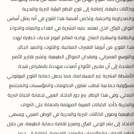
وكائنات دقيقة، إضافة إلى تنوع النظم البيئية البرية والبحرية
والصحراوية والجبلية. وتكمن أهمية هذا التنوع في أنه يمثل أساس
التوازن البيئي الذي تعتمد عليه البشرية في الغذاء والمياه والدواء
والطاقة واستقرار المناخ. يواجه العالم اليوم تحديات خطيرة تهدد
هذا التنوع، من أبرزها التغيرات المناخية، والتلوث، والصيد الجائر،
والتوسع العمراني، وفقدان الموائل الطبيعية. وتشير تقارير الأمم
المتحدة إلى أن ملايين الأنواع أصبحت مهددة بالانقراض نتيجة
الأنشطة البشرية غير المستدامة، مما يجعل حماية التنوع البيولوجي
مسؤولية جماعية تتطلب تعاون الحكومات والمؤسسات والمجتمع
المدني. وفي هذا الإطار، يبرز دور الاتحاد العربي لحماية الحياة البرية
والبحرية كأحد الكيانات العربية المهتمة بالحفاظ على الثروات
الطبيعية وصون الكائنات البرية والبحرية في الوطن العربي. ويسعى
الاتحاد إلى نشر الوعي البيئي وتعزيز ثقافة حماية الطبيعة، من خلال
تنظيم الندوات والمؤتمرات والبرامج التوعوية، إضافة إلى دعم