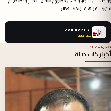
وَوَاجِبٌ يَأْبَى التَّأْخِيرَ، وَتَجَاهُلُ مَطَالِبِهِمْ سُبَّةٌ فِي الجَبِينِ وَخَطَأٌ جَسِيمٌ
لَا يَلِيقُ بِأُمَّةٍ تَعْرِفُ قِيمَةَ العَطَاءِ.
السلطة الرابعة
صوت الشعب
تغطية متصلة
أخبار ذات صلة