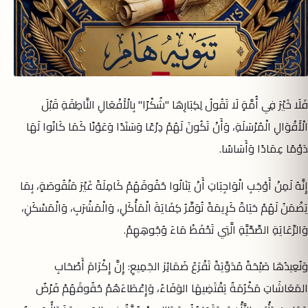
فَلَا خَيْرَ فِي أُمَّةٍ لَا تَقُولُ لِكِبَارِهَا "شُكْرًا" بِالْأَفْعَالِ النَّاطِقَةِ قَبْلَ
الْأَقْوَالِ الْمُرْسَلَةِ، وَأَنْ تَكُونَ لَهُمْ دِرْعًا وَسَنَدًا وَعَوْنًا كَمَا كَانُوا لَهَا
دَوْمًا عِمَادًا وَأَسَاسًا.
إِنَّهُ لَمِنْ أَوْجَبِ الْوَاجِبَاتِ أَنْ يَنَالُوا حُقُوقَهُمْ كَامِلَةً غَيْرَ مَنْقُوصَةٍ، بِمَا
يَضْمَنُ لَهُمْ حَيَاةً كَرِيمَةً تُوَفِّرُ كِفَايَةَ الْمَأْكَلِ، وَالْمَشْرَبِ، وَالْمَسْكَنِ،
وَالرِّعَايَةِ الصِّحِّيَّةِ الَّتِي تَحْفَظُ مَاءَ وُجُوهِهِمْ.
وَنُعِيدُهَا صَيْحَةً مُدَوِّيَةً تَقْرَعُ ضَمَائِرَ الجَمِيعِ: إِنَّ إِكْرَامَ أَصْحَابِ
المَعَاشَاتِ مَكْرُمَةٌ يَقْتَضِيهَا الوَفَاءُ، وَإِعْطَاءَهُمْ حُقُوقَهُمْ فَرْضٌ