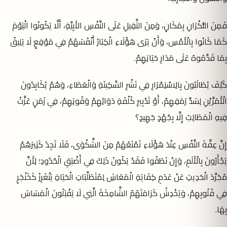
فَمِنَ النُّكْرَانِ بِمَكَانٍ، وَمِنَ الثَّقِيلِ عَلَى النَّفْسِ الأَبِيَّةِ، أَلَّا يَكُونُوا الْيَوْمَ
كَمَا كَانُوا بِالْأَمْسِ، وَأَنْ يَرَى هَؤُلَاءِ الْكِبَارُ أَنْفُسَهُمْ فِي مَوْقِعٍ لَا يَلِيقُ
بِمَا قَدَّمُوهُ عَلَى مَدَارِ حَيَاتِهِمْ.
كَيْفَ يُطَالَبُونَ بِالِاسْتِمْرَارِ فِي نَشْرِ السَّكِينَةِ وَالْعَطَاءِ، وَهُمْ يُكَابِدُونَ
الْأَمَرَّيْنِ لِسَدِّ رَمَقِهِمْ، أَوْ تَدْبِيرِ كُلْفَةِ دَوَائِهِمْ وَقُوتِهِمْ، فِي زَمَنٍ عَزَّتْ
فِيهِ الْمَطَالِبُ إِلَّا بِجُهْدٍ جَهِيدٍ؟
إِنَّ عِفَّةَ النَّفْسِ عِنْدَ هَؤُلَاءِ تَمْنَعُهُمْ مِنَ الشَّكْوَى، فَلَا تَجِدُ كَثِيرَهُمْ
يَجْأَرُونَ بِالْأَلَمِ، وَإِنْ نَطَقُوا فَقَدْ يَكُونُ ذَلِكَ فِي أَضْيَقِ الْحُدُودِ؛ لِأَنَّ
مُجَرَّدَ الْحَدِيثِ عَنْ عَدَمِ كِفَايَةِ الْمَعَاشِ لِمُتَطَلَّبَاتِ الْحَيَاةِ يَنْغَرِزُ كَخَنْجَرٍ
فِي قُلُوبِهِمْ، وَيَخْدِشُ كَرَامَتَهُمُ الشَّامِخَةَ الَّتِي لَا يَقْبَلُونَ الْمَسَاسَ
بِهَا.