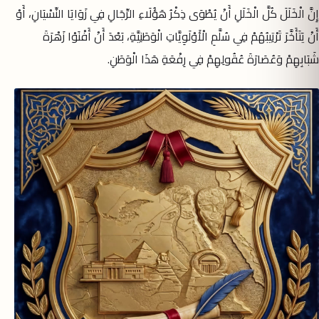
إِنَّ الْخَلَلَ كُلَّ الْخَلَلِ أَنْ يُطْوَى ذِكْرُ هَؤُلَاءِ الرِّجَالِ فِي زَوَايَا النِّسْيَانِ، أَوْ
أَنْ يَتَأَخَّرَ تَرْتِيبُهُمْ فِي سُلَّمِ الْأَوْلَوِيَّاتِ الْوَطَنِيَّةِ، بَعْدَ أَنْ أَفْنَوْا زَهْرَةَ
شَبَابِهِمْ وَعُصَارَةَ عُقُولِهِمْ فِي رِفْعَةِ هَذَا الْوَطَنِ.