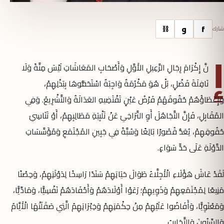
f
و
⛓
شارك
إِ
نَّ إِكْرَامَ رِجَالِ الرَّعِيلِ الأَوَّلِ وَأَصْحَابِ المَعَاشَاتِ لَيْسَ مِنَّةً وَلَا
نَافِلَةَ فَضْلٍ، بَلْ هُوَ مَكْرُمَةٌ وَاجِبَةٌ اسْتَحَقُّوهَا بِبَذْلِهِمْ،
وَإِعْطَاؤُهُمْ حُقُوقَهُمْ فَرْضُ عَيْنٍ تَقْتَضِيهِ العَدَالَةُ وَالتَّشْرِيعُ. وَفِي
المُقَابِلِ، فَإِنَّ التَّجَاهُلَ أَوِ التَّرَاخِيَ عَنْ تَلْبِيَةِ مَطَالِبِهِمْ، أَوْ تَنَاسِيَ
حُقُوقِهِمْ، يُعَدُّ قُصُورًا بَالِغًا وَسُبَّةً فِي جَبِينِ المُجْتَمَعِ وَمُؤَسَّسَاتِ
الدَّوْلَةِ عَلَى حَدٍّ سَوَاءٍ.
لَقَدْ عَاشَ هَؤُلَاءِ الْأَجِلَّاءُ طَوَالَ حَيَاتِهِمْ سَنَدًا رَاسِخًا لِدَوْلَتِهِمْ، وَحِصْنًا
مَنِيعًا لِمُجْتَمَعِهِمْ وَذَوِيهِمْ؛ رَعَوْا أَوْلَادَهُمْ وَأَحْفَادَهُمْ نَفْسِيًّا، وَمَادِّيًّا،
وَمَعْنَوِيًّا، وَأَفَاضُوا عَلَيْهِمْ مِنْ حِكْمَتِهِمْ وَخِبْرَاتِهِمُ الَّتِي صَقَلَتْهَا الْأَيَّامُ
وَالسِّنُونَ وَالتَّجَارِبُ.