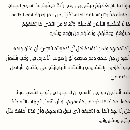
وَإِذَا مَا بَاحَ بَعْضُهُمْ بِهَمِّهِ لِذِي ثِقَةٍ، رَأَيْتَ حَدِيثَهُمْ عَنْ تَقْصِيرِ الجِهَاتِ
المَعْنِيَّةِ مَشُوبًا بِابْتِسَامَةٍ بَاكِيَةٍ، تَخْتَزِلُ مِنَ المَرَارَةِ وَقَسْوَةِ الظُّرُوفِ
مَا لَا تَسْتَطِيعُ الأَلْسُنُ تَفْصِيلَهُ، وَتَسْرُدُ مِنَ الأَسَى مَا يَمْنَعُهُمْ
حَيَاؤُهُمْ، وَعِفَّتُهُمْ، وَأَنَفَتُهُمْ مِنْ بَوْحِهِ وَنَشْرِهِ.
إِنَّهُ لَمَشْهَدٌ يَفْطِرُ الْأَفْئِدَةَ قَبْلَ أَنْ تُدْمَعَ لَهُ الْعُيُونُ؛ أَنْ يَخْلُوَ وَاقِعُ
الْمِيدَانِ مِنْ كَلِمَةِ دَعْمٍ صَادِقَةٍ تُؤَازِرُ هَؤُلَاءِ الْأَكَارِمَ، فِي وَقْتٍ يَنْشَغِلُ
فِيهِ الْكَثِيرُونَ بِالسَّفَاسِفِ وَالْقَضَايَا الْهَامِشِيَّةِ عَلَى مِنَصَّاتِ التَّوَاصُلِ
الِاجْتِمَاعِيِّ.
كَمَا أَنَّهُ لَمِنْ دَوَاعِي الْأَسَفِ أَنْ لَا يَجِدُوا فِي نُوَّابِ الشَّعْبِ صَوْتًا
مَدْوِيًّا مُسْتَدَامًا يَذُودُ عَنْ حُقُوقِهِمْ، أَوْ أَنْ تَغْفَلَ الْجِهَاتُ التَّنْفِيذِيَّةُ
عَنْ إِنْزَالِهِمُ الْمَنْزِلَةَ الرَّفِيعَةَ الَّتِي تَلِيقُ بِتَارِيخِهِمْ، وَأَنْ تَتَدَبَّرَ أَمْرَهُمْ بِكُلِّ
جِدِّيَّةٍ وَمَسْؤُولِيَّةٍ.