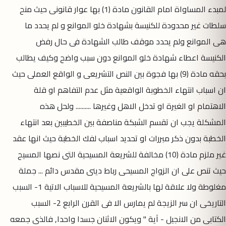
لمبدء المساواة امام القانون مادة (1) بها عوار قانونى حيث منح
سلطات غير محدودة للكنيسة بشهادة خلو الموانع و لم يحدد ما
هى الموانع ولم يحدد موقف طالب الشهادة فى حال رفض
الكنيسة اعطاء شهادة خلو الموانع دون سبب واضح وكيف يطالب
بحقه مادة (9) بها فجوة بين النص التشريعى و الواقع العملى حيث
ان اسباب انتهاء الخطوبة الواقعية مثل عدم التفاهم او قلة
الاهتمام او الغيرة او تدخل الاهل وغيرها .......... ولحل هذه
المشكلة يجب ان تقسم الشبكة مناصفة بين الخطيبين بعد انتهاء
الخطبة بدون ذكر مبررات او تحديد اسباب لفك الخطبة حيث انها عقد
غير ملزم مادة (10) مخالفة للشريعة المسيحية التى نصها المسيح
حيث تنص على ان الزواج المسيحى رباط دينى مقدس دائم ... جملة
مغلوطة ولا علاقة لها بالشريعة المسيحية للاسباب الاتية 1- السبب
التاريخى ان سر الزيجة لم يمارس الا فى القرن الرابع 2- السبب
الكتابى من الانجيل - آية " ويكون الاثنان جسدا واحدا, فالذى جمعه