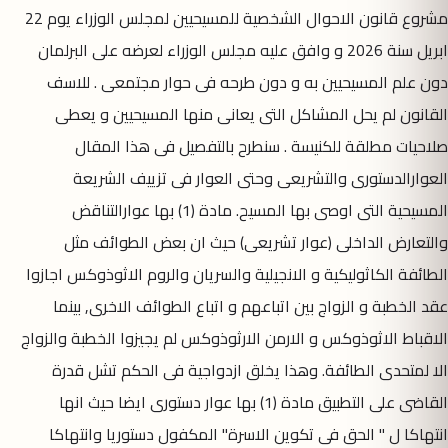
مشروع قانون الاحوال الشخصية للمسيحيين لمجلس الوزراء يوم 22
ابريل سنة 2026 و وافق عليه مجلس الوزراء لعرضه على البرلمان
دون علم المسيحيين به و دون طرحه فى حوار مجتمعى . للاسف
القانون لم يحل المشاكل التى يعانى منها المسيحيين و يعطى
صلاحيات مطلقة للكنيسة . سنطرح بالتفصيل فى هذا المقال
العوارالدستورى والتشريعى وحتى العوار فى تزييف الشريعة
المسيحية التى اوصى بها المسيح. مادة (1) بها عوارالتناقض
والتعارض الداخلى (عوار تشريعى) حيث ان بعض الطوائف مثل
الطائفة الكاثوليكية و الانجيلية والسريان والروم الاثوذوكس اجازوا
عقد الخطبة و الزواج بين اتباعهم و اتباع الطوائف الاخرى, بينما
الاقباط الاثوذوكس و الارمن الارثوذوكس لم يجيزوا الخطبة والزواج
الا لمتحدى الطائفة. وهذا يخلق ازدواجية فى الحكم تشل قدرة
القاضى على التطبيق مادة (1) بها عوار دستورى ايضا حيث انها
انتهاكا ل " الحق فى تكوين الاسرة" المكفول دستوريا وانتهاكا