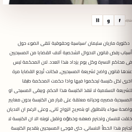
f
و
⛓
شارك
دكتورة ماريان سليمان /سياسية وحقوقية تلقى الضوء حول
أسباب رفض قانون الاحوال الشخصية آلاف القضايا من المسيحيين
فى محاكم الاسرة وكل يوم يزداد هذا العدد. لان المحكمة ليس
عندها قانون واضح لشريعة المسيحيين, فكانت تُرجع القضايا مرة
اخرى لكل كنيسة ليحكموا فيها واذا حكمت المحكمة طبقا
للشريعة الاسلامية لا تنفذ الكنيسة هذا الحكم. ويبقى المسيحى او
المسيحية مصيره وحياته معلقة على قرار من الكنيسة بدون معايير
واضحة سواء بالتطليق او بتصريح الزواج ثانى, وعلى الرغم ان الاديان
خلقت للانسان وتحترم ضعفه وخطؤه وتقبل توبته الا ان الكنيسة لا
تحترم هذا الخطأ الانسانى. حتى فوجئ المسيحيين بتقديم الكنيسة