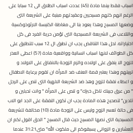
اسباب فقط بينما مادة (45) عددت اسباب الطلاق الى 12 سبابا على
الرغم انهم كلهم مسيحيين وعقيدتهم مبنية على الشريعة التى
وضعها المسيح وهذا يعود بنا الى مغاطة الكنيسة الارثوذوكسية
والتلاعب فى الشريعة المسيحية التى تؤمن حرية الفرد فى كل
اختياراته. لحل هذا التناقض يجب ان تطبق ال 12 سبب للتطليق على
كل الطوائف لانها اسباب انسانية وواقعية مادة (57) اعطى العذر
للزوج الا ينفق على اولاده والزم الزوجة بالانفاق على الاولاد و
تربيتهم وهذا يعتبر قمة العنف ضد المرأة ان تقوم برعاية الاطفال
و اعطاء نفقة للزوج وهذ ضد الشريعة الالهية التى تنص على الرجل
" من عرق جبينك تاكل خبزك" و تنص على المرأة " وانت تحبلين و
تلدين" لتصحيح هذه المادة يجب ان تكون النفقة على الجد ابو الاب
فى حالة تعسر الزوج وليس على الزوجة مادة (10) مخالفة للشريعة
المسيحية التى نصها المسيح حيث قال المسيح " الحق اقول لكم ان
العشارين و الزوانى يسبقوكم الى ملكوت الله" متى31:21 عندما