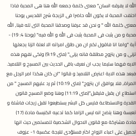
الله لا يفرقه انسان" معنى كلمة جمعه الله هنا هى المحبة فاذا
اختفت المحبة لا يكون الله حاضرا فى الزيجة شرح القديس يوحنا
معنى كلمة الله " و نحن قد عرفنا وصدقنا المحبة التى لله فينا, الله
محبة و من يثبت فى المحبة يثبت فى الله و الله فيه" (يوحنا 4: 19) -
آية "واما انا فاقول لكم ان من طلق امراته الا لعلة الزنا يجعلها
تزنى و من يتزوج مطلقة فانه يزنى" (متى 9:19) ولكى نفهم هذه
الايه فهما سليما يجب ان نعرف باقى الحديث بين المسيح و التلاميذ.
فبعد هذه الاية اعترض التلاميذ و قالوا "ان كان هكذا امر الرجل مع
المراة, فلا يوافق ان يتزوج" (متى 10:19) ثم رد عليهم المسيح " من
استطاع ان يقبل فليقبل"(متى 11:19) وهنا وضع المسيح قانون
القدرة والاستطاعة فليس كل البشر يستطيعوا تقبل زيجات فاشلة و
تعيسة وهنا يتضح انه ليس الزاما كما تدعيه الكنيسة مادة (17)
مادة مشتركة مع قانون الاحوال الشخصية للمسلمين حيث انها
تحميل على اعباء الزواج اكثر فستؤدى لنتيجة عكسية 1- عزوف