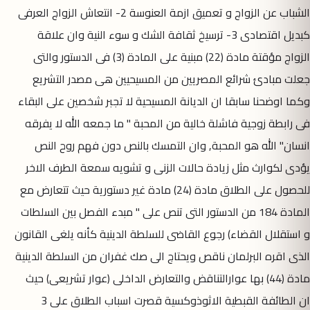
الشباب عن الزواج و تعميق ازمة العنوسة 2- انتعاش الزواج العرفى
كبديل اقتصادى 3- ترسيخ ثقافة الشك و سوء النية وان علاقة
الزواج مؤقتة مادة (22) مبنية على المادة (3) فى الدستور والتى
جعلت مبادئ شرائع المصريين من المسيحيين هى مصدر التشريع
وكما اوضحنا سابقا ان الديانة المسيحية لا تجبر شخصين على البقاء
فى رابطة زوجية فاشلة خالية من المحبة " ما جمعه الله لا يفرقه
انسان" الله هو المحبة, وان التمسك بالنص دون فهم روح النص
يؤدى لكوارث مثل زيادة حالات الزنى و تشويه سمعة الطرف الاخر
للحصول على الطلاق مادة (24) مادة غير دستورية حيث تتعارض مع
المادة 184 من الدستور التى تنص على " مبدء الفصل بين السلطات
و استقلال القضاء) رجوع القاضى للسلطة الدينية كأنه يلغى القانون
الذى اقره البرلمان ناقص ويحتاج الى صك غفران من السلطة الدينية
مادة (44) بها عوارالتناقض والتعارض الداخلى (عوار تشريعى) حيث
ان الطائفة القبطية الاثوذوكسية قصرت اسباب الطلاق على 3