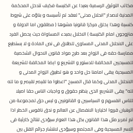
مكاتب التوثيق الرسمية بعيدا عن الكنيسة فكيف تتدخل المحكمة
المدنية لاصدار "انحلال مدنى" لعقد تم تأسيسه و بناؤه على شروط
كنسية وهذا يخلق مركزا قانونيا مشوها ( مطلقون اما الدولة و
متزوجون امام الكنيسة ) الاخلال بمبدء المساواة حيث يحصل الفرد
على الانحلال المدنى المساوى للطلاق فى نص المادة و لا يستطيع
ممارسة حقه فى الزواج بعد طرح مواد قانون الاحوال الشخصية
للمسيحيين المخالفة للدستور و التشريع و ايضا المخالفة للشريعة
المسيحية يبقى امامنا حل واحد و هو تطبيق الزواج المدنى و
الانحلال المدنى وكما قال المسيح "اعطوا ما لقيصر لقيصر و ما لله
لله" يبقى التشريع الذى ينظم حقوق و واجبات الناس حقا اصيلا
للناس انفسهم و السياسيين و القانونيين و ليس حق لمجموعة من
الرهبان قرروا اختياريا الانفصال عن العالم و ندق ناقوس الخطر اذا
تم تمرير مثل هذا القانون بكل هذا العوار سيؤدى لنتائج كارثية فى
الاسر المسيحية وفى المجتمع وسيؤدى لانتشار جرائم القتل بين