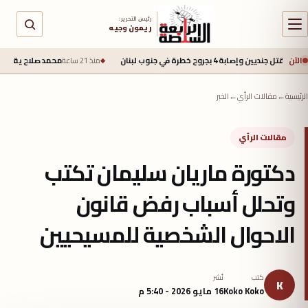
رئيس التحرير :
ريمون وجيه
الآن
 خطرة في جنوب لبنان
منذ 21 ساعة
محمد صلاح يقترب من طرابزون سبور بعق
الرئيسية
←
مقالات الرأي
←
الخبر
مقالات الرأي
دكتورة ماريان سليمان تكتب
وتحلل أسباب رفض قانون
الاحوال الشخصية للمسيحيين
كتب
نُشر
K
Koko Koko
16 مايو 2026 - 5:40 م