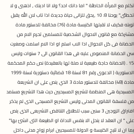
تكلم مع المرأة الخاطئة " اما دانك احد؟ ولا انا ادينك , اذهبى و لا
تخطئى" يوحنا 8: 10 ,يحق للزانى حياة جديدة اذا تاب لان الله يقبل
توبته فكيف لا تقبلها الكنيسة مادة (76) مخالفة للدستور مادة
مشتركة مع قانون الاحوال الشخصية للمسلمين تحرم الام من
الحضانة فى كل الاحوال اذا الاب اسلم او اذا الام اسلمت وصغرت
سن الحضانة المنصوص عليه فى هذا القانون الى 7 سنوات وليس
15 . (الحضانة حاجة طبيعية لا صلة لها بالعقيدة) نص حكم المحكمة
الدستورية ( الدعوى رقم 81 لسنة 18 قضائية دستورية لسنة 1999
مادة (48) مخالفة للدستور مادة 3 الذي ينص على ان الشريعة
المسيحية هى المنظمة لتشريع المسيحيين حيث هذا التشريع مستمد
من فلسفة القانون المدنى وليس التشريع المسيحى الذى لم يذكر
افتراق الزوجين 3 سنين سبب للطلاق التناقض التشريعى الذى ينص
على " ان العقد لا ينحل الا بنفس الاداة او الطبيعة التى انشئ بها"
بما ان لا تتيح الكنيسة و الدولة للمسيحيين ابرام زواج مدنى داخل