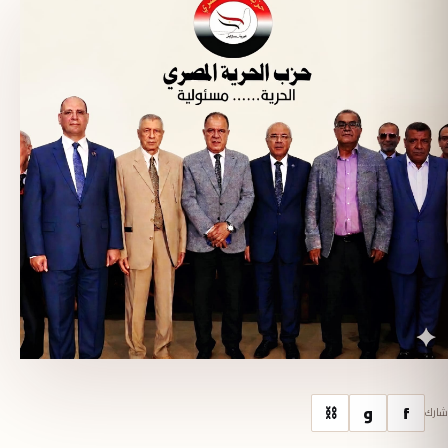
f
و
⛓
شارك