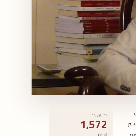
الخبر في رقم
1,572
لمصر
ضع
قراءة