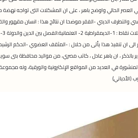
العصر الحالي واوضح باهر ، على ان المشكلات التى تواجه نهضة 
ي والتطرف الديني -الفقر موضحا ان نتائج هذا : انسان مقهور والقا
للاستبداد مضيفا على ان الحل يكمن فى ثلاث نقاط : 1-الديمقراطية 2- العلمانية:الفصل بين الدين والدولة 3-
ار الى ان تنفيذ هذا يأتى من خلال : -المثقف العضوي -الحكم الرشيد
بالذكر ، ان باهر عادل ، كاتب مصري، من مواليد محافظة بنى سوي
لمنشورة في العديد من المواقع الإلكترونية والورقية، وله مجموعة
 (الأدباتي)