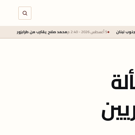
محمد صلاح يقترب من طرابزون سبور بعقد لمدة عامين وراتب سنوي 22 مليون يورو
لة
يين