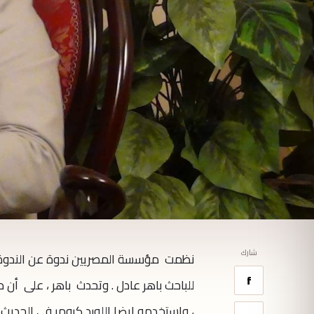
شارك
نظمت مؤسسة المصريين ندوة عن الندوة ع
f
للباحث باهر عادل . وتحدث باهر ، على أن
، واستخدمه ايضا اللورد كرومر في الحديث 