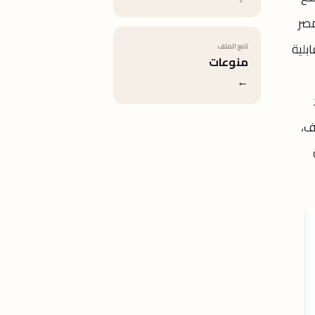
مصر
بلية
تابع الملف
منوعات
←
ف،