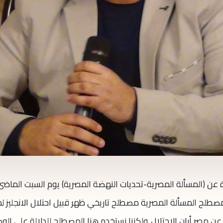
ن (المسألة المصرية-تحديات النهضة المصرية) يوم السبت الماضى
 مصطلح المسألة المصرية مصطلح تاريخي ظهر قبيل احتلال الانجليز 
عن مصر أبان الاحتلال..ولكننا نستخدم هنا المصطلح للدلالة على الو