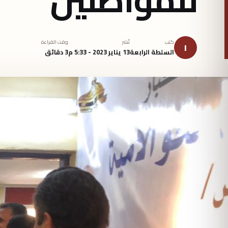
كتب
نُشر
وقت القراءة
ا
السلطة الرابعة
13 يناير 2023 - 5:33 م
3 دقائق