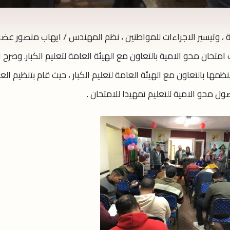
مية ، وتيسير الاجراءات للمواطنين ، نظم المهندس / ايهاب منصور عض
تحان محو الامية بالتعاون مع الهيئة العامة لتعليم الكبار. وصرح ال
قافلة هى القافلة رقم 19 التى ينظمها بالتعاون مع الهيئة العامة لتعليم الكبار ، حيث قام بتنظيم ال
 محو الامية للتعليم تمهيدا للامتحان .