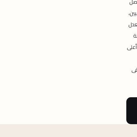
ين الأفراد (الأقل من 45 سنة) لتصل
لى 16.1% من بين الأميين،
 للأميين فى تعداد 2017، وبلغ معدل
لإناث مقارنة
أعلى
ة الأمية فى