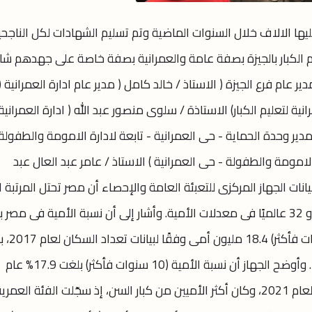
ليها الالاف خلال السنوات الماضية وتم تسليم الشهادات لكل الناجح
م الكبار بالجيزة بصفة عامة والعمرانية بصفة خاصة على جهدهم شا
 عام فرع الجيزة ( الاستاذ / خالد كامل ( مدير عام ادارة العمرانية (
ية لتعليم الكبار) الاستاذة / سلوى منصور عبد الله ( ادارة العمرانية
 مدير وحدة الحماية - حى العمرانية - تابعة لادارة الامومة والطفولة 
لامومة والطفولة - حى العمرانية ) الاستاذ / عامر عبد العال عبد
على مستوى الدول العربية، و 23 إفريقيًا، و 32 عالميًا فى معدلات الأمية. وأشار إلى أن نسبة الأمية فى م
25.8%، وبلغ عدد الأفراد الأميين
انخفاض 3.9% مقابل 29.7%، تعداد 2006. وأوضح الجهاز أن نسبة الأمية (10 سنوات فأكثر) بلغت 17.9% عام
2021، وفقًا لبيانات مسح القوى العاملة لعام 2021، وكان أكثر الأميين من كبار السن، إذ سجّلت الفئة العمري