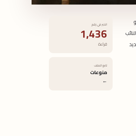
و
الخبر في رقم
1,436
نائب
عديد
قراءة
تابع الملف
منوعات
←