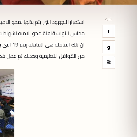
شارك
استمرارا للجهود التى يتم بذلها لمحو الا
f
مجلس النواب قافلة محو الامية لشهادات ام
ان تلك ال
و
من القوافل التعليمية وكذلك تم عمل فصول
⛓