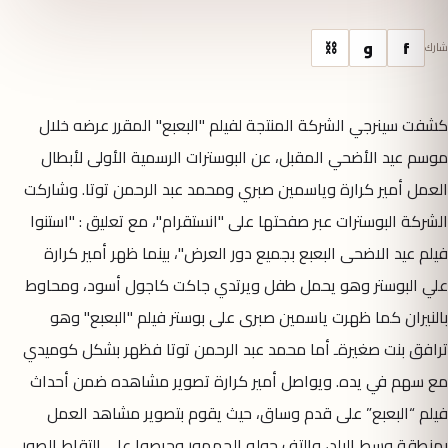
f
و
⛓
شارك
كشفت سينرجي الشركة المنتجة لفيلم "البعبع" المقرر عرضه خلال
موسم عيد الأضحي المقبل، عن البوسترات الرسمية الأولى لأبطال
العمل أمير كرارة وياسمين صبري ومحمد عبد الرحمن توتا. وشاركت
الشركة البوسترات عبر صفحتها على "انستقرام"، مع تعليق : "استنوا
فيلم عيد الاضحى البعبع بجميع دور العرض"، بينما ظهر أمير كرارة
علي البوستر وهو يحمل طفل ويرتدي جاكت كاجول أسود، ومحاوط
بالنيران كما ظهرت ياسمين صبرى على بوستر فيلم "البعبع" وهو
ترافق بنت صغيرةـ أما محمد عبد الرحمن توتا فظهر بشكل كوميدي
مع سهم في يده. ويواصل أمير كرارة تصوير مشاهده ضمن أحداث
فيلم “البعبع” على قدم وساق، حيث يقوم بتصوير مشاهد العمل
بمنطقة وسط البلد، والتف حوله الجمهور وحرصوا علي التقاط الصور