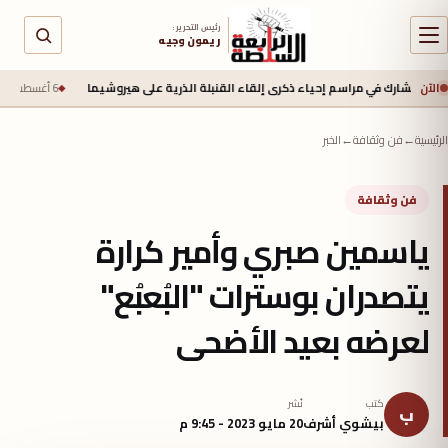
رئيس التحرير :
ريمون وجيه
الآن
ارك في مراسم إحياء ذكرى إلقاء القنبلة الذرية على هيروشيما
6 أغسطس 2026 - 6:50 ص
الرئيسية
←
فن وثقافة
←
الخبر
فن وثقافة
ياسمين صبري وأمير كرارة
يتصدران بوسترات "البُعبُع"
لعرضه بعيد الأضحى
كتب
نُشر
ب
بيشوي أشرف
20 مايو 2023 - 9:45 م