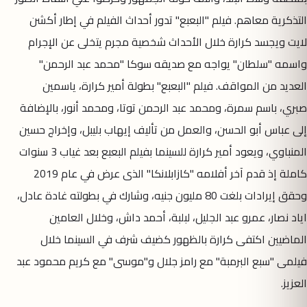
التذكرية معاهم. فيلم "البعبع" تدور أحداث الفيلم في إطار أكشن
لايت ويجسد كرارة خلال الأحداث شخصية مجرم يتخلى عن الإجرام
واسمه "سلطان" يواجه مع صديقه سوكا "محمد عبد الرحمن"
العديد من المواقف. فيلم "البعبع" بطولة أمير كرارة، ياسمين
صبري، باسم سمرة، ومحمد عبد الرحمن توتا، ومحمد أنور، بالإضافة
إلى عباس أبو الحسن، والعمل من تأليف إيهاب بليبل، وإخراج حسين
المنباوي، ويعود أمير كرارة للسينما بفيلم البعبع بعد غياب 3 سنوات
كاملة إذ قدم آخر أفلامه "كازابلانكا" الذى عرض في عام 2019
وحقق إيرادات بلغت 80 مليون جنيه، وشارك في بطولته غادة عادل،
اياد نصار، عمرو عبد الجليل، لبلبة، أحمد داش، وخلال العامين
الماضيين اكتفى كرارة بالظهور كضيف شرف في السينما خلال
فيلمى "سبع البرمبة" مع رامز جلال و"موسى" مع كريم محمود عبد
العزيز.