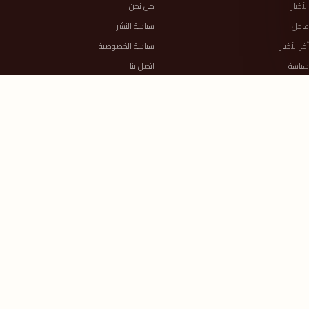
الأخبار
من نحن
عاجل
سياسة النشر
آخر الأخبار
سياسة الخصوصية
سياسة
اتصل بنا
حوادث
RSS
أخبار عالمية وعربية
الذكاء الاصطناعي
السلطة الرابعة معك
آخر الأخبار والتحليلات على مدار الساعة.
خريطة الموقع ←
جميع الحقوق محفوظة © 2026 السلطة الرابعة
الكلمة مسؤولية.. والخبر أمانة