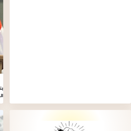
بن
ال