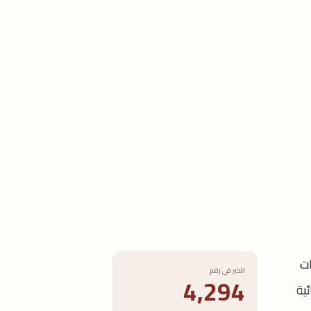
ات
الخبر في رقم
4,294
ية