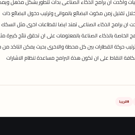
يات واكدت ان برامج الذكاء الصناعى بدأت تتطور بشكل مذهل ويم
لال تقليل زمن مكوث البضائع بالموانئ وترتيب دخول البضائع ذات
حت ان برامج الذكاء الصناعى تمتد ايضا لقطاعات اخرى مثل السكك
مج الخاصة بالذكاء الصناعة بالمعلومات على ان تحقق نتئج كبيرة مث
ترتيب حركة القطارات بين كل محطة والاخرى بحيث يمكن التاكد من خ
كافة النقاط على ان تكون هذة البرامج مساعدة لنظام الاشارات
#قريبا