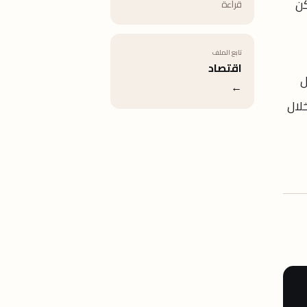
كن
قراءة
تابع الملف
اقتصاد
ل
←
لال