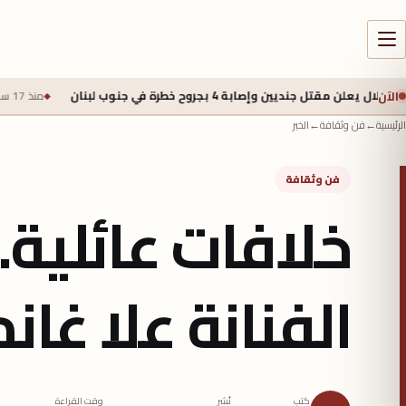
الآن
ابة 4 بجروح خطرة في جنوب لبنان
منذ 17 ساعة
محمد صلاح يقتر
الرئيسية
←
فن وثقافة
←
الخبر
فن وثقافة
خلافات عائلية.
الفنانة علا غان
كتب
نُشر
وقت القراءة