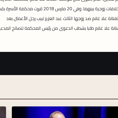
بقصر النيل ضد زوجها، وذلك للضرر ووجود خلافات زوجية بينهما. وفي 20 مارس 2018 قررت محكمة الأ
نة علا غانم ضد زوجها الثالث عبد العزيز لبيب رجل الأعمال بعد
نة علا غانم طلبا بشطب الدعوى من رئيس المحكمة لتصالح المدعي