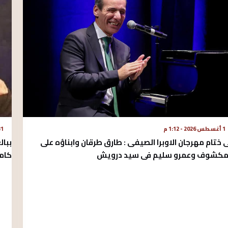
1 أغسطس 2026 - 1:12 م
31 يوليو 2026
 ختام مهرجان الاوبرا الصيفى : طارق طرقان وابناؤه على
ببال
مكشوف وعمرو سليم فى سيد درويش
كام