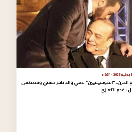
 - 9:31 م
غ الحزن.. "الموسيقيين" تنعي والد تامر حسني ومصطفى
ل يقدم التعازي