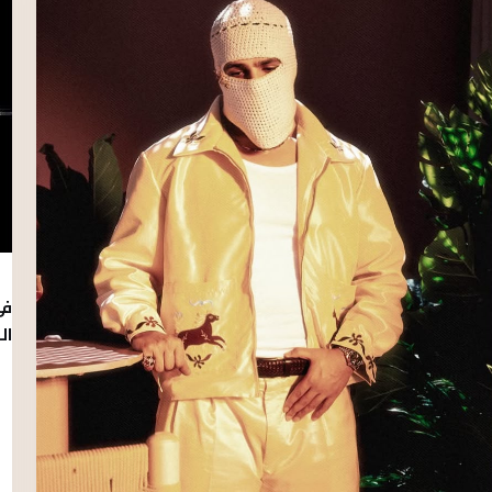
فى
ال