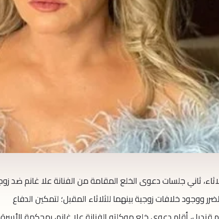
لاثاء، ثاني جلسات دعوى الخلع المقامة من الفنانة علا غانم ضد زوج
للضرر ووجود خلافات زوجية بينهما للثلاثاء المقبل؛ لتمكين الدفاع
 قنديل، أقام دعوى خلع موكلته الفنانة علا غانم، بمحكمة الأسرة