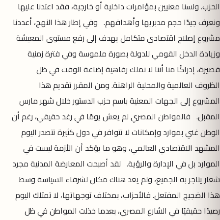
الحزب. ولسنا معنيين بمؤامرات داخلية أو خارجية، فقد اعتدنا عليها
ونعرف جيدًا حجم مدبريها وأهدافهم. وفي إطار هذا النهج، أعددنا
مشروع إصلاح اقتصادي متكامل يهدف إلى رفع مستوى المعيشة
وزيادة الدخل القومي للدولة بصورة ملموسة وفي فترة زمنية
قصيرة، إدراكًا منا أننا لا نملك رفاهية إضاعة الوقت في ظل
الظروف العالمية والمحلية الراهنة. ومن المقرر تقديم هذا
المشروع إلى الجهات المعنية باسم حزب الدستور خلال شهر مارس
المقبل. فالمواطن المصري لم يعش يومًا في رغد حقيقي، رغم أن
الوطن غني بموارد وإمكانات لا تتوافر في دول كثيرة تتصدر اليوم
المشهد الاقتصادي العالمي، وهو ما يؤكد أن الأزمة ليست في
الموارد بل في الإدارة والرؤية. لقد أصبحت المعارضة المدنية مجرد
شعار يتاجر به الجميع، ولم يعد هناك مكان لشرفاء السياسة وسط
هذا الضجيج المفتعل. فالأحزاب، بمختلف توجهاتها، لا تمتلك اليوم
رصيدًا حقيقيًا في الشارع المصري، بعدما خذلت المواطن في ظل