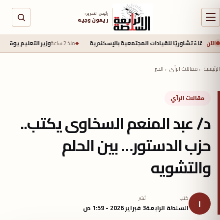
رئيس التحرير :
ريمون وجيه
الآن
وريًا للقيادات المجتمعية بالإسكندرية
منذ 2 ساعة
وزير التعليم يوقع إتفاقية مع اليابان لتحويل 20 مدرسة إلى مدارس دولية وفق الم
الرئيسية
←
مقالات الرأي
←
الخبر
مقالات الرأي
د/ عبد المنعم السخاوى يكتب..
حزب الدستور… بين الحلم
والتشويه
كتب
نُشر
ا
السلطة الرابعة
3 فبراير 2026 - 1:59 ص