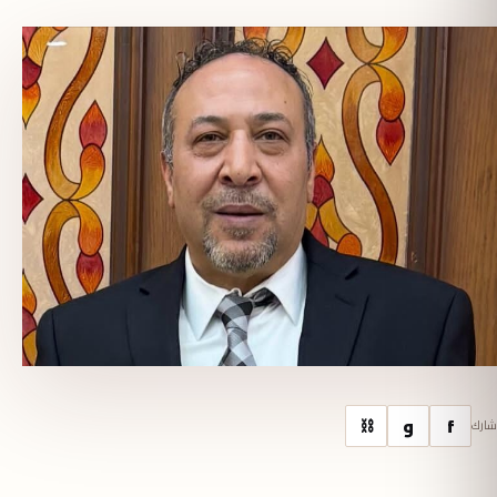
f
و
⛓
شارك