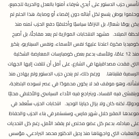
تأسس حزب الدستور على أيدي شرفاء آمنوا بالعدل والحرية للجميع،
وحلموا بوطن يتسع لكل أبنائه دون إقصاء أو وصاية. هذا الحلم لم
يكن يومًا شعارًا، بل التزامًا سياسيًا وأخلاقيًا دفع الحزب ثمنه منذ
لحظة الميلاد. مشهد الانتخابات الموازية لم يعد مفاجئًا، بل أصبح
كوميديا مكررة اعتدنا عليها؛ نفس الأسماء، ونفس السيناريو، يتكرر
منذ 12 عامًا، وللأسف بدعم بعض كومبارسات المعارضة الشكلية
التي فقدت مصداقيتها في الشارع، على أمل أن تلتفت إليها الجهات
الرسمية فتتبناها. ورغم ذلك، لم ينحنِ حزب الدستور ولم يهادن منذ
نشأته، وهو موقف قد لا يكون محمودًا في عصر تسوده البلطجة،
ويتفشى فيه الفساد، ويتراجع فيه الأداء السياسي والأخلاقي محليًا
ودوليًا، لكنه كان ولا يزال خيارنا الوحيد. انتخابات الحزب ستُعقد في
موعدها المقرر خلال شهر مارس، وسنستمر في بناء الحزب والحفاظ
على مبادئه، بدعم كل عضو مخلص لم يفقد الأمل، رغم كل التحديات
والعقبات التي واجهناها منذ رحيل الدكتور محمد البرادعي، مؤسس